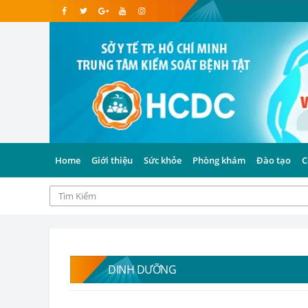
Home
Giới thiệu
Sức khỏe
Phòng khám
Đào tạo
C
DINH DƯỠNG