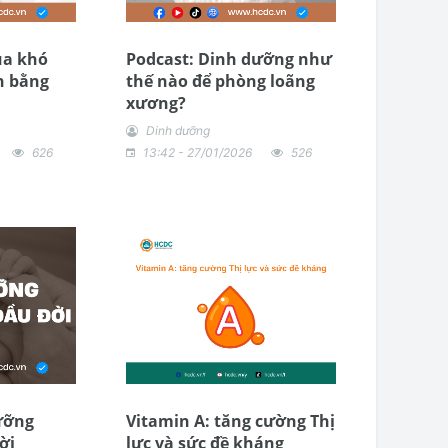
ua khó
Podcast: Dinh dưỡng như
n bằng
thế nào để phòng loãng
xương?
Dinh dưỡng
626
13:42 - 27/01/2026
526
ưỡng
Vitamin A: tăng cường Thị
ời
lực và sức đề kháng