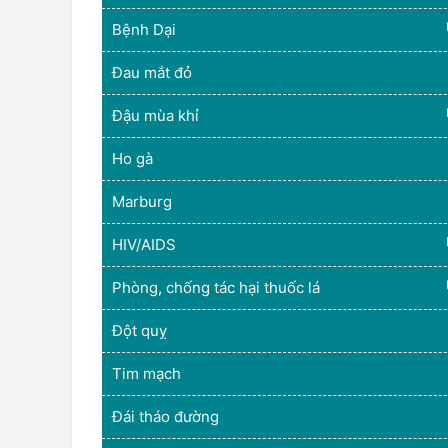
Bệnh Dại
Đau mắt đỏ
Đậu mùa khỉ
Ho gà
Marburg
HIV/AIDS
Phòng, chống tác hại thuốc lá
Đột quỵ
Tim mạch
Đái tháo đường