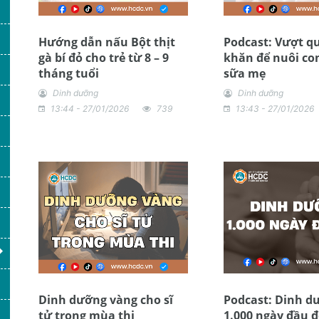
Hướng dẫn nấu Bột thịt
Podcast: Vượt q
gà bí đỏ cho trẻ từ 8 – 9
khăn để nuôi co
tháng tuổi
sữa mẹ
Dinh dưỡng
Dinh dưỡng
13:44 - 27/01/2026
739
13:43 - 27/01/2026
Dinh dưỡng vàng cho sĩ
Podcast: Dinh d
tử trong mùa thi
1.000 ngày đầu đ