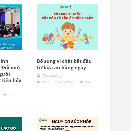
dinh
Bổ sung vi chất bắt đầu
 Đổi mới
từ bữa ăn hằng ngày
gười
Dinh dưỡng
 tiêu hóa
09:53 - 27/05/2026
543
223