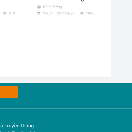
Dinh dưỡng
510
10:03 - 30/11/2025
1808
à Truyền thông