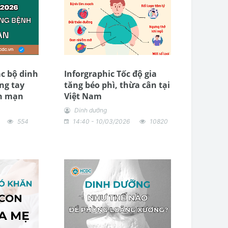
c bộ dinh
Inforgraphic Tốc độ gia
ng tay
tăng béo phì, thừa cân tại
n mạn
Việt Nam
Dinh dưỡng
554
14:40 - 10/03/2026
10820