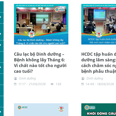
Câu lạc bộ Dinh dưỡng –
HCDC tập huấn 
Bệnh không lây Tháng 6:
dưỡng lâm sàng:
Vi chất nào tốt cho người
cách chăm sóc n
cao tuổi?
bệnh phẫu thuật
Dinh dưỡng
Dinh dưỡng
11:17 - 21/06/2026
136
14:46 - 18/06/2026