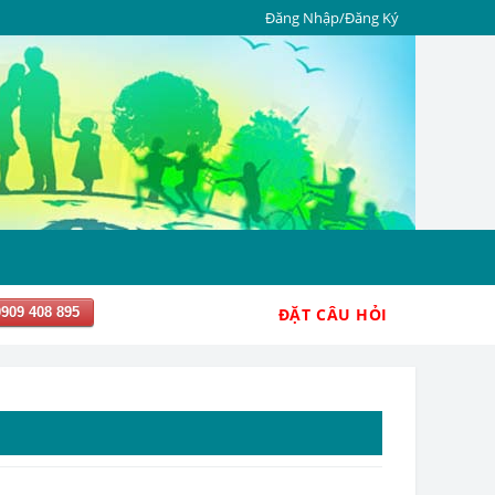
Đăng Nhập/Đăng Ký
0909 408 895
ĐẶT CÂU HỎI