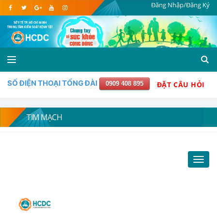
Đăng Nhập/Đăng Ký
SỐ ĐIỆN THOẠI TỔNG ĐÀI
0909 408 895
ĐẶT CÂU HỎI
TIM MẠCH
Toggl