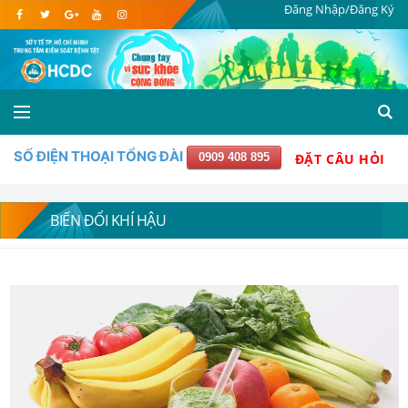
Đăng Nhập/Đăng Ký
SỐ ĐIỆN THOẠI TỔNG ĐÀI
0909 408 895
ĐẶT CÂU HỎI
BIẾN ĐỔI KHÍ HẬU