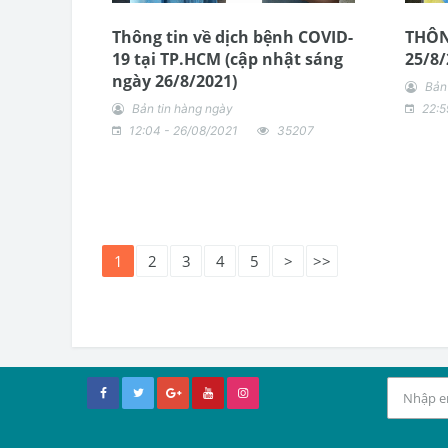
Thông tin về dịch bệnh COVID-
THÔN
19 tại TP.HCM (cập nhật sáng
25/8/
ngày 26/8/2021)
Bản
Bản tin hàng ngày
22:5
12:04 - 26/08/2021
35207
1
2
3
4
5
>
>>