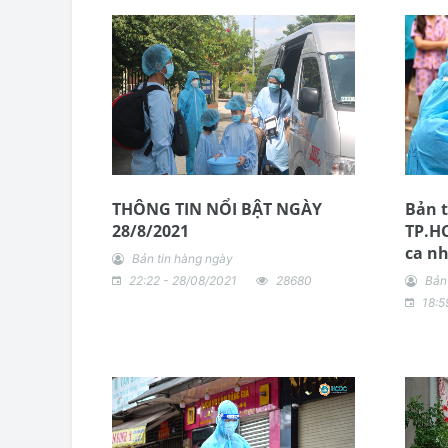
THÔNG TIN NỔI BẬT NGÀY
Bản t
28/8/2021
TP.H
ca n
Bản tin hàng ngày
22:22 - 28/08/2021
28680
Bản
18:5