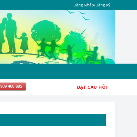
Đăng Nhập/Đăng Ký
0909 408 895
ĐẶT CÂU HỎI