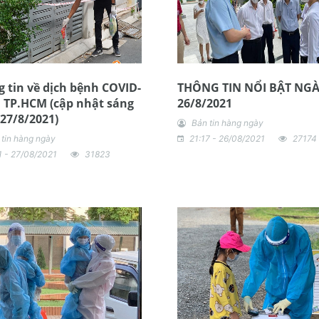
 tin về dịch bệnh COVID-
THÔNG TIN NỔI BẬT NG
i TP.HCM (cập nhật sáng
26/8/2021
27/8/2021)
Bản tin hàng ngày
 tin hàng ngày
21:17 - 26/08/2021
27174
1 - 27/08/2021
31823