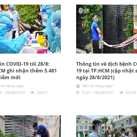
in COVID-19 tối 28/8:
Thông tin về dịch bệnh 
CM ghi nhận thêm 5.481
19 tại TP.HCM (cập nhật 
hiễm mới
ngày 28/8/2021)
 tin hàng ngày
Bản tin hàng ngày
9 - 28/08/2021
29531
12:21 - 28/08/2021
52274