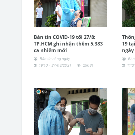
Bản tin COVID-19 tối 27/8:
Thông
TP.HCM ghi nhận thêm 5.383
19 tạ
ca nhiễm mới
ngày 
Bản tin hàng ngày
Bản
19:10 - 27/08/2021
29081
11:3