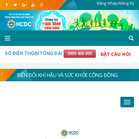
Đăng Nhập/Đăng Ký
SỐ ĐIỆN THOẠI TỔNG ĐÀI
0909 408 895
ĐẶT CÂU HỎI
BIẾN ĐỔI KHÍ HẬU VÀ SỨC KHỎE CỘNG ĐỒNG
Toggl