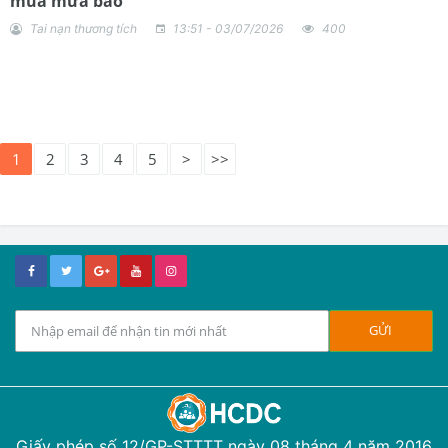
mùa mưa bão
Tai nạn thương tích
13:51 - 03/07/2026
400
1
2
3
4
5
>
>>
Giấy phép số 12/GP-STTTT ngày 08 tháng 4 năm 2016