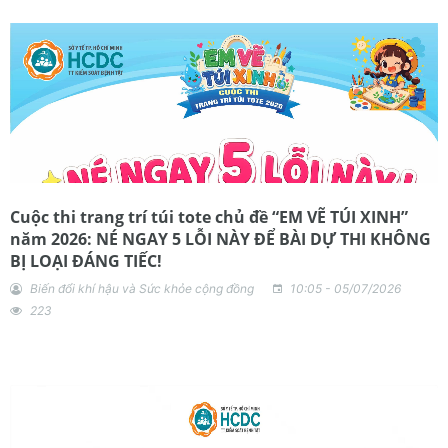
Cuộc thi trang trí túi tote chủ đề “EM VẼ TÚI XINH”
năm 2026: NÉ NGAY 5 LỖI NÀY ĐỂ BÀI DỰ THI KHÔNG
BỊ LOẠI ĐÁNG TIẾC!
Biến đổi khí hậu và Sức khỏe cộng đồng
10:05 - 05/07/2026
223