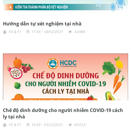
Hướng dẫn tự xét nghiệm tại nhà
F0 & F1
17:45 - 08/12/2021
43966
Chế độ dinh dưỡng cho người nhiễm COVID-19 cách
ly tại nhà
F0 & F1
15:29 - 03/12/2021
63433