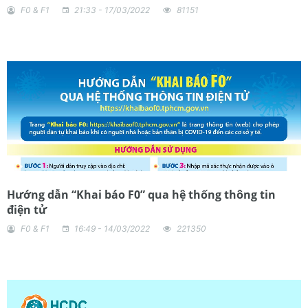
F0 & F1
21:33 - 17/03/2022
81151
Hướng dẫn “Khai báo F0” qua hệ thống thông tin
điện tử
F0 & F1
16:49 - 14/03/2022
221350