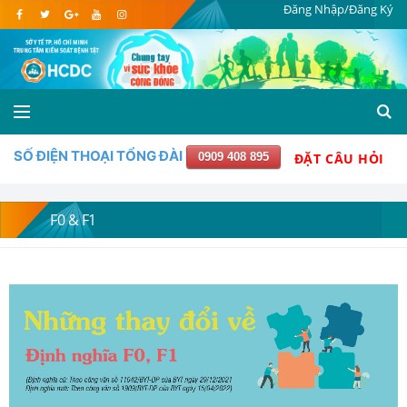
Đăng Nhập/Đăng Ký
SỐ ĐIỆN THOẠI TỔNG ĐÀI
0909 408 895
ĐẶT CÂU HỎI
F0 & F1