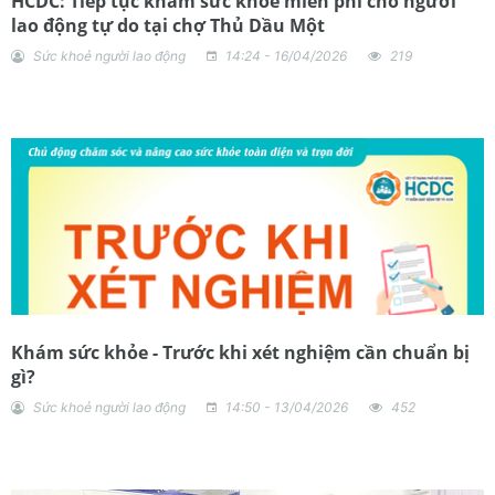
HCDC: Tiếp tục khám sức khỏe miễn phí cho người
lao động tự do tại chợ Thủ Dầu Một
Sức khoẻ người lao động
14:24 - 16/04/2026
219
Khám sức khỏe - Trước khi xét nghiệm cần chuẩn bị
gì?
Sức khoẻ người lao động
14:50 - 13/04/2026
452