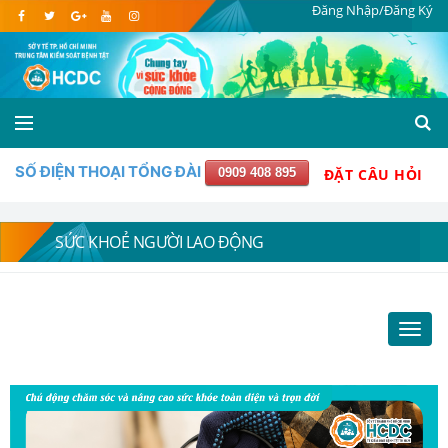
Đăng Nhập/Đăng Ký
SỐ ĐIỆN THOẠI TỔNG ĐÀI
0909 408 895
ĐẶT CÂU HỎI
SỨC KHOẺ NGƯỜI LAO ĐỘNG
Toggl