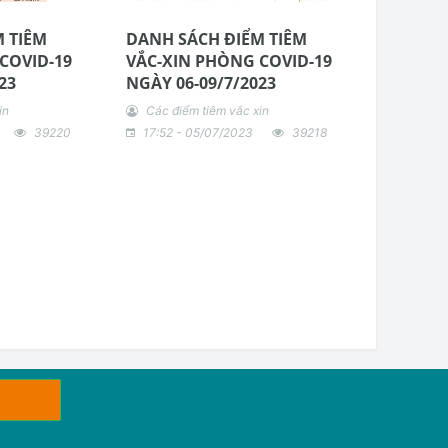
 TIÊM
DANH SÁCH ĐIỂM TIÊM
COVID-19
VẮC-XIN PHÒNG COVID-19
23
NGÀY 06-09/7/2023
in
Các điểm tiêm vắc xin
39220
17:52 - 05/07/2023
39218