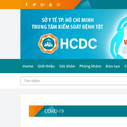
Home
Giới thiệu
Sức khỏe
Phòng khám
Đào tạo
C
COVID-19