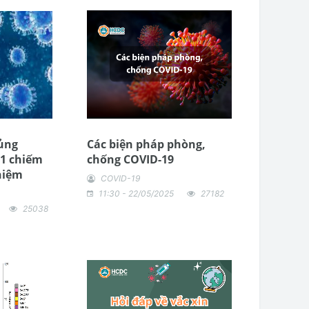
ủng
Các biện pháp phòng,
.1 chiếm
chống COVID-19
hiệm
COVID-19
11:30 - 22/05/2025
27182
25038