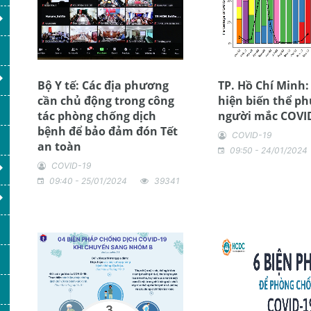
Bộ Y tế: Các địa phương
TP. Hồ Chí Minh:
cần chủ động trong công
hiện biến thể ph
tác phòng chống dịch
người mắc COVI
bệnh để bảo đảm đón Tết
COVID-19
an toàn
09:50 - 24/01/2024
COVID-19
09:40 - 25/01/2024
39341