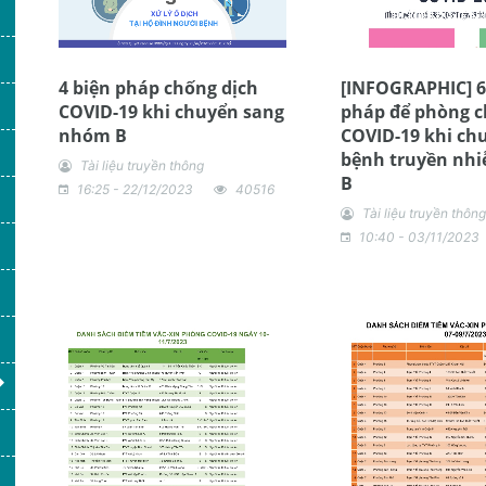
4 biện pháp chống dịch
[INFOGRAPHIC] 6
COVID-19 khi chuyển sang
pháp để phòng 
nhóm B
COVID-19 khi ch
bệnh truyền nh
Tài liệu truyền thông
B
16:25 - 22/12/2023
40516
Tài liệu truyền thông
10:40 - 03/11/2023