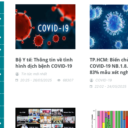
Bộ Y tế: Thông tin về tình
TP.HCM: Biến ch
hình dịch bệnh COVID-19
COVID-19 NB.1.8
83% mẫu xét ng
Tin tức mới nhất
20:25 - 26/05/2025
68307
COVID-19
22:02 - 24/05/2025