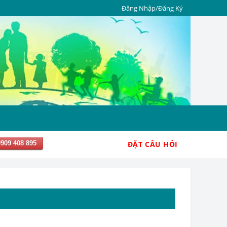
Đăng Nhập/Đăng Ký
0909 408 895
ĐẶT CÂU HỎI