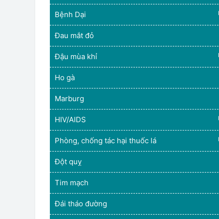
Bệnh Dại
Đau mắt đỏ
Đậu mùa khỉ
Ho gà
Marburg
HIV/AIDS
Phòng, chống tác hại thuốc lá
Đột quỵ
Tim mạch
Đái tháo đường