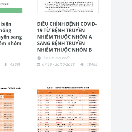
 biện
ĐIỀU CHỈNH BỆNH COVID-
chống
19 TỪ BỆNH TRUYỀN
uyển sang
NHIỄM THUỘC NHÓM A
iễm nhóm
SANG BỆNH TRUYỀN
NHIỄM THUỘC NHÓM B
Tin tức mới nhất
43691
07:59 - 20/10/2023
48495