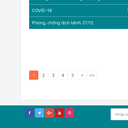
COVID-19
Phòng, chống dịch bệnh 27/12
1
2
3
4
5
>
>>