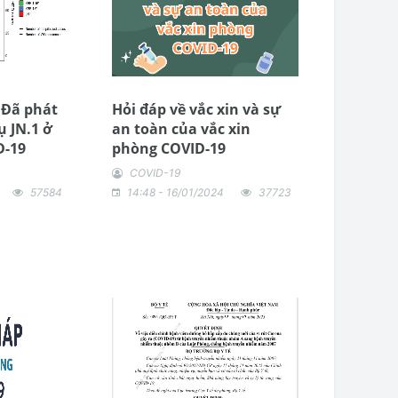
 Đã phát
Hỏi đáp về vắc xin và sự
ụ JN.1 ở
an toàn của vắc xin
D-19
phòng COVID-19
COVID-19
57584
14:48 - 16/01/2024
37723