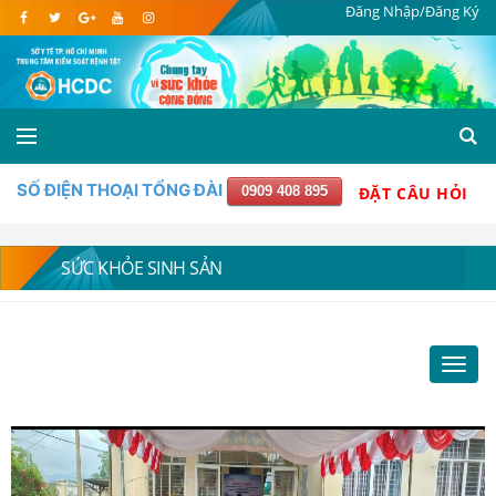
Đăng Nhập/Đăng Ký
SỐ ĐIỆN THOẠI TỔNG ĐÀI
0909 408 895
ĐẶT CÂU HỎI
SỨC KHỎE SINH SẢN
Toggl