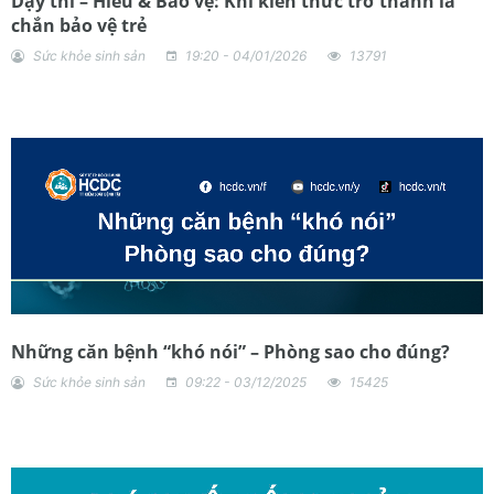
Dậy thì – Hiểu & Bảo vệ: Khi kiến thức trở thành lá
chắn bảo vệ trẻ
Sức khỏe sinh sản
19:20 - 04/01/2026
13791
Những căn bệnh “khó nói” – Phòng sao cho đúng?
Sức khỏe sinh sản
09:22 - 03/12/2025
15425