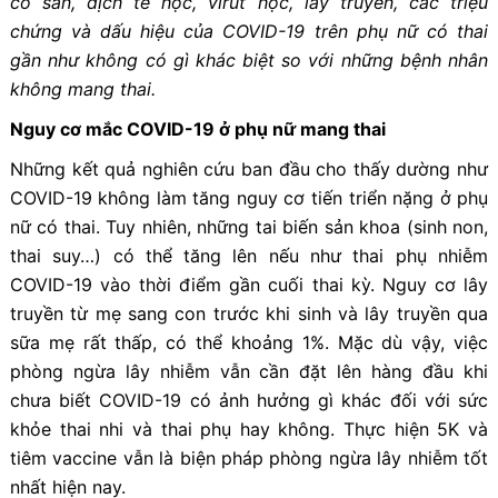
có sẵn, dịch tễ học, virut học, lây truyền, các triệu
chứng và dấu hiệu của COVID-19 trên phụ nữ có thai
gần như không có gì khác biệt so với những bệnh nhân
không mang thai.
Nguy cơ mắc COVID-19 ở phụ nữ mang thai
Những kết quả nghiên cứu ban đầu cho thấy dường như
COVID-19 không làm tăng nguy cơ tiến triển nặng ở phụ
nữ có thai. Tuy nhiên, những tai biến sản khoa (sinh non,
thai suy…) có thể tăng lên nếu như thai phụ nhiễm
COVID-19 vào thời điểm gần cuối thai kỳ. Nguy cơ lây
truyền từ mẹ sang con trước khi sinh và lây truyền qua
sữa mẹ rất thấp, có thể khoảng 1%. Mặc dù vậy, việc
phòng ngừa lây nhiễm vẫn cần đặt lên hàng đầu khi
chưa biết COVID-19 có ảnh hưởng gì khác đối với sức
khỏe thai nhi và thai phụ hay không. Thực hiện 5K và
tiêm vaccine vẫn là biện pháp phòng ngừa lây nhiễm tốt
nhất hiện nay.