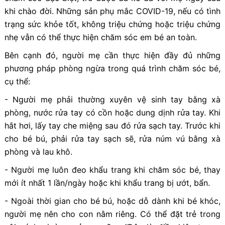
khi chào đời. Những sản phụ mắc COVID-19, nếu có tình
trạng sức khỏe tốt, không triệu chứng hoặc triệu chứng
nhẹ vẫn có thể thực hiện chăm sóc em bé an toàn.
Bên cạnh đó, người mẹ cần thực hiện đầy đủ những
phương pháp phòng ngừa trong quá trình chăm sóc bé,
cụ thể:
- Người mẹ phải thường xuyên vệ sinh tay bằng xà
phòng, nước rửa tay có cồn hoặc dung dịnh rửa tay. Khi
hắt hơi, lấy tay che miệng sau đó rửa sạch tay. Trước khi
cho bé bú, phải rửa tay sạch sẽ, rửa núm vú bằng xà
phòng và lau khô.
- Người mẹ luôn đeo khẩu trang khi chăm sóc bé, thay
mới ít nhất 1 lần/ngày hoặc khi khẩu trang bị ướt, bẩn.
- Ngoài thời gian cho bé bú, hoặc dỗ dành khi bé khóc,
người mẹ nên cho con nằm riêng. Có thể đặt trẻ trong