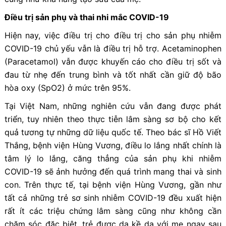
Điều trị sản phụ và thai nhi mắc COVID-19
Hiện nay, việc điều trị cho điều trị cho sản phụ nhiễm
COVID-19 chủ yếu vẫn là điều trị hỗ trợ. Acetaminophen
(Paracetamol) vẫn được khuyến cáo cho điều trị sốt và
đau từ nhẹ đến trung bình và tốt nhất cần giữ độ bão
hòa oxy (SpO2) ở mức trên 95%.
Tại Việt Nam, những nghiên cứu vẫn đang được phát
triển, tuy nhiên theo thực tiễn lâm sàng sơ bộ cho kết
quả tương tự những dữ liệu quốc tế. Theo bác sĩ Hồ Viết
Thắng, bệnh viện Hùng Vương, điều lo lắng nhất chính là
tâm lý lo lắng, căng thẳng của sản phụ khi nhiễm
COVID-19 sẽ ảnh hưởng đến quá trình mang thai và sinh
con. Trên thực tế, tại bệnh viện Hùng Vương, gần như
tất cả những trẻ sơ sinh nhiễm COVID-19 đều xuất hiện
rất ít các triệu chứng lâm sàng cũng như không cần
chăm sóc đặc biệt, trẻ được da kề da với mẹ ngay sau