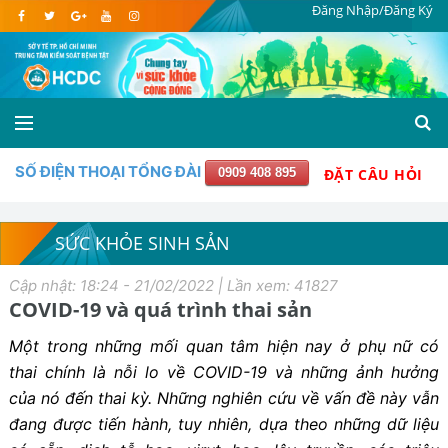
Đăng Nhập/Đăng Ký
SỐ ĐIỆN THOẠI TỔNG ĐÀI
0909 408 895
ĐẶT CÂU HỎI
SỨC KHỎE SINH SẢN
Cập nhật: 18:24 - 21/02/2022 | Lần xem: 41827
COVID-19 và quá trình thai sản
Một trong những mối quan tâm hiện nay ở phụ nữ có
thai chính là nỗi lo về COVID-19 và những ảnh hưởng
của nó đến thai kỳ. Những nghiên cứu về vấn đề này vẫn
đang được tiến hành, tuy nhiên, dựa theo những dữ liệu