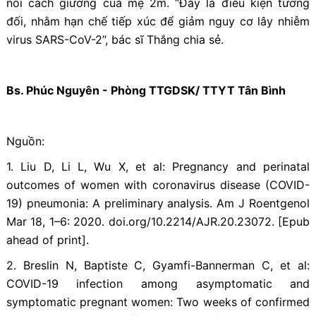
nôi cách giường của mẹ 2m. “Đây là điều kiện tương
đối, nhằm hạn chế tiếp xúc để giảm nguy cơ lây nhiễm
virus SARS-CoV-2”, bác sĩ Thắng chia sẻ.
Bs. Phúc Nguyên - Phòng TTGDSK/ TTYT Tân Bình
Nguồn:
1. Liu D, Li L, Wu X, et al: Pregnancy and perinatal
outcomes of women with coronavirus disease (COVID-
19) pneumonia: A preliminary analysis. Am J Roentgenol
Mar 18, 1–6: 2020. doi.org/10.2214/AJR.20.23072. [Epub
ahead of print].
2. Breslin N, Baptiste C, Gyamfi-Bannerman C, et al:
COVID-19 infection among asymptomatic and
symptomatic pregnant women: Two weeks of confirmed