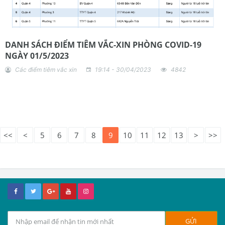
DANH SÁCH ĐIỂM TIÊM VẮC-XIN PHÒNG COVID-19
NGÀY 01/5/2023
Các điểm tiêm vắc xin
19:14 - 30/04/2023
4842
<<
<
5
6
7
8
9
10
11
12
13
>
>>