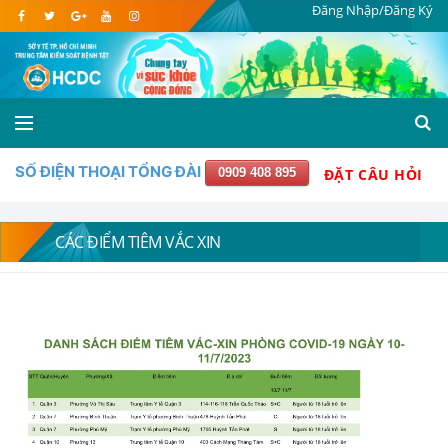
Đăng Nhập/Đăng Ký
SỐ ĐIỆN THOẠI TỔNG ĐÀI
0909 408 895
ĐẶT CÂU HỎI
CÁC ĐIỂM TIÊM VẮC XIN