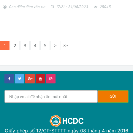
Các điểm tiêm vắc xin
17:21 - 31/05/2023
25045
1
2
3
4
5
>
>>
Giấy phép số 12/GP-STTTT ngày 08 tháng 4 năm 2016