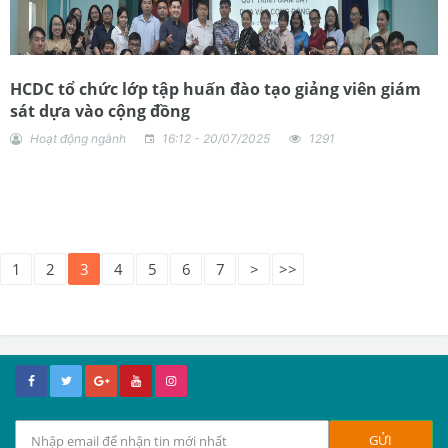
HCDC tổ chức lớp tập huấn đào tạo giảng viên giám
sát dựa vào cộng đồng
Hoạt động ngành
16:12 - 20/07/2025
1291
1
2
3
4
5
6
7
>
>>