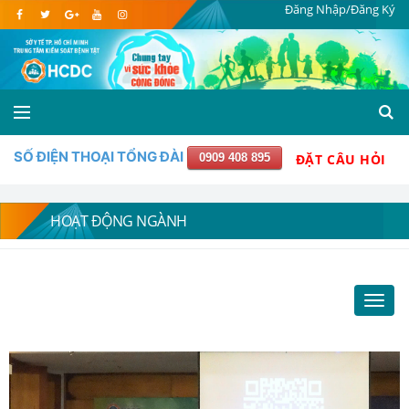
Đăng Nhập/Đăng Ký
SỐ ĐIỆN THOẠI TỔNG ĐÀI
0909 408 895
ĐẶT CÂU HỎI
HOẠT ĐỘNG NGÀNH
Toggl