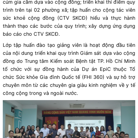
cúm gia cầm dựa vào cộng đồng; triển khai thí điểm quy
trình trên tại 02 phường xã; tập huấn cho cộng tác viên
sức khoẻ cộng đồng (CTV SKCĐ) hiểu và thực hành
thành thạo các bước của quy trình; xây dựng ứng dụng
báo cáo cho CTV SKCĐ.
Lớp tập huấn đào tạo giảng viên là hoạt động đầu tiên
của nội dung triển khai quy trình Giám sát dựa vào cộng
đồng do Trung tâm Kiểm soát Bệnh tật TP. Hồ Chí Minh
tổ chức với sự đồng hành của Dự án EpiC thuộc Tổ
chức Sức khỏe Gia đình Quốc tế (FHI 360) và sự hỗ trợ
chuyên môn từ các chuyên gia giàu kinh nghiệm về y tế
công cộng trong và ngoài nước.