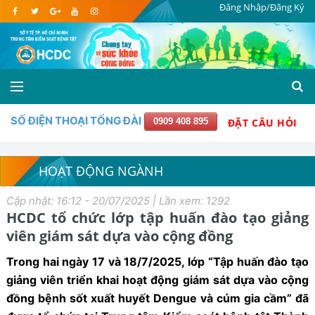
Đăng Nhập/Đăng Ký
SỐ ĐIỆN THOẠI TỔNG ĐÀI
0909 408 895
ĐẶT CÂU HỎI
HOẠT ĐỘNG NGÀNH
Cập nhật: 16:12 - 20/07/2025 | Lần xem: 1292
HCDC tổ chức lớp tập huấn đào tạo giảng
viên giám sát dựa vào cộng đồng
Trong hai ngày 17 và 18/7/2025, lớp “Tập huấn đào tạo
giảng viên triển khai hoạt động giám sát dựa vào cộng
đồng bệnh sốt xuất huyết Dengue và cúm gia cầm” đã