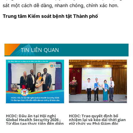
sát một cách dễ dàng, nhanh chóng, chính xác hơn.
Trung tâm Kiểm soát bệnh tật Thành phố
TIN LIÊN QUAN
HCDC: Dấu ấn tại Hội nghị
HCDC: Trao quyết định bổ
Global Health Security 2026 -
nhiệm lại và kéo dài thời gian
Từ đào tạo thực tiễn đến diễn
giữ chức vụ Phó Giám đốc
đàn an ninh y tế toàn cầu