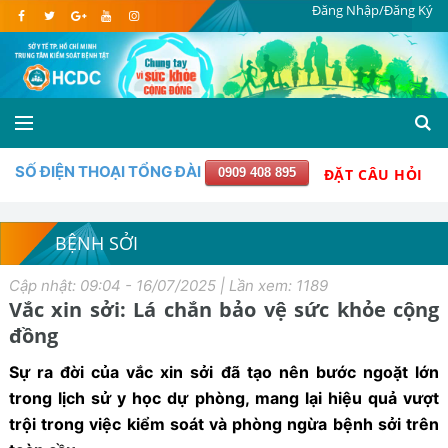
Đăng Nhập/Đăng Ký
SỐ ĐIỆN THOẠI TỔNG ĐÀI
0909 408 895
ĐẶT CÂU HỎI
BỆNH SỞI
Cập nhật: 09:04 - 16/07/2025 | Lần xem: 1189
Vắc xin sởi: Lá chắn bảo vệ sức khỏe cộng
đồng
Sự ra đời của vắc xin sởi đã tạo nên bước ngoặt lớn
trong lịch sử y học dự phòng, mang lại hiệu quả vượt
trội trong việc kiểm soát và phòng ngừa bệnh sởi trên