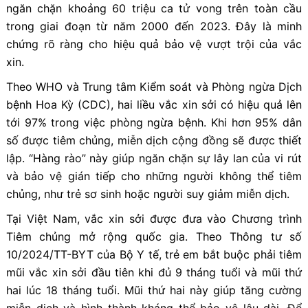
ngăn chặn khoảng 60 triệu ca tử vong trên toàn cầu
trong giai đoạn từ năm 2000 đến 2023. Đây là minh
chứng rõ ràng cho hiệu quả bảo vệ vượt trội của vắc
xin.
Theo WHO và Trung tâm Kiểm soát và Phòng ngừa Dịch
bệnh Hoa Kỳ (CDC), hai liều vắc xin sởi có hiệu quả lên
tới 97% trong việc phòng ngừa bệnh. Khi hơn 95% dân
số được tiêm chủng, miễn dịch cộng đồng sẽ được thiết
lập. “Hàng rào”
này giúp ngăn chặn sự lây lan của vi rút
và bảo vệ gián tiếp cho những người không thể tiêm
chủng, như trẻ sơ sinh hoặc người suy giảm miễn dịch.
Tại Việt Nam, vắc xin sởi được đưa vào Chương trình
Tiêm chủng mở rộng quốc gia. Theo Thông tư số
10/2024/TT-BYT của Bộ Y tế, trẻ em bắt buộc phải tiêm
mũi vắc xin sởi đầu tiên khi đủ 9 tháng tuổi và mũi thứ
hai lúc 18 tháng tuổi. Mũi thứ hai này giúp tăng cường
miễn dịch và hình thành kháng thể bảo vệ lâu dài. Để