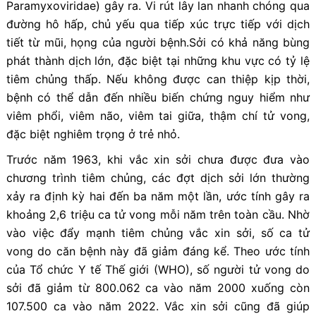
Paramyxoviridae) gây ra. Vi rút lây lan nhanh chóng qua
đường hô hấp, chủ yếu qua tiếp xúc trực tiếp với dịch
tiết từ mũi, họng của người bệnh.Sởi có khả năng bùng
phát thành dịch lớn, đặc biệt tại những khu vực có tỷ lệ
tiêm chủng thấp. Nếu không được can thiệp kịp thời,
bệnh có thể dẫn đến nhiều biến chứng nguy hiểm như
viêm phổi, viêm não, viêm tai giữa, thậm chí tử vong,
đặc biệt nghiêm trọng ở trẻ nhỏ.
Trước năm 1963, khi vắc xin sởi chưa được đưa vào
chương trình tiêm chủng, các đợt dịch sởi lớn thường
xảy ra định kỳ hai đến ba năm một lần, ước tính gây ra
khoảng 2,6 triệu ca tử vong mỗi năm trên toàn cầu. Nhờ
vào việc đẩy mạnh tiêm chủng vắc xin sởi, số ca tử
vong do căn bệnh này đã giảm đáng kể. Theo ước tính
của Tổ chức Y tế Thế giới (WHO), số người tử vong do
sởi đã giảm từ 800.062 ca vào năm 2000 xuống còn
107.500 ca vào năm 2022. Vắc xin sởi cũng đã giúp