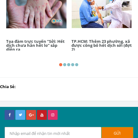
Tọa đàm trực tuyến “Sởi: Hết
TP.HCM: Thêm 23 phường, xã
dịch chưa hẳn hết lo” sắp
được công bố hết dịch sởi (đợt
diễn ra
2)
Chia Sẻ: