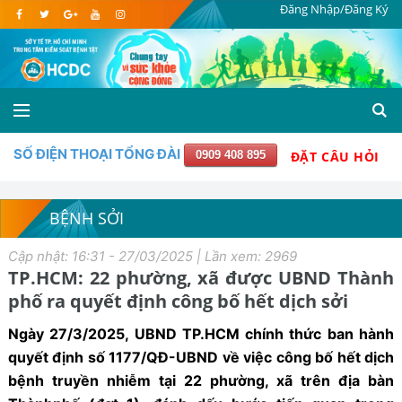
Đăng Nhập/Đăng Ký
SỐ ĐIỆN THOẠI TỔNG ĐÀI
0909 408 895
ĐẶT CÂU HỎI
BỆNH SỞI
Cập nhật: 16:31 - 27/03/2025 | Lần xem: 2969
TP.HCM: 22 phường, xã được UBND Thành
phố ra quyết định công bố hết dịch sởi
Ngày 27/3/2025, UBND TP.HCM chính thức ban hành
quyết định số 1177/QĐ-UBND về việc công bố hết dịch
bệnh truyền nhiễm tại 22 phường, xã trên địa bàn