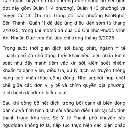
Các quận, huyện có địa phương được công bố hết dịch
đợt này gồm Quận 1 (4 phường), Quận 4 (3 phường) và
huyện Củ Chi (15 xã). Trong đó, các phường BếnNghé,
Bến Thành (Quận 1) đã đáp ứng điều kiện sớm từ tháng
2/2025, trong khi mộtsố xã của Củ Chi như Phước Vĩnh
An, Nhuận Đức vừa đạt tiêu chí trong tháng 3/2025.
Trong suốt thời gian dịch sởi bùng phát, ngành Y tế
Thành phố đã chủ động triển khainhiều biện pháp kiểm
soát như đẩy mạnh tiêm vắc xin sởi, kiểm soát nhiễm
khuẩn tạibệnh viện, điều tra, xử lý dịch và truyền thông
nâng cao nhận thức cộng đồng. Nhờ sựphối hợp chặt
chẽ giữa các đơn vị y tế và chính quyền địa phương,
dịch bệnh dầnđược kiểm soát.
Sau khi công bố hết dịch, trong bối cảnh di biến động
dân cư và tình hình dịch sởi vẫncòn diễn tiến tại các tỉnh
thành trong khu vực, Sở Y tế Thành phố khuyến cáo
ngườidân không lơ là, tiếp tục thực hiện các biện pháp