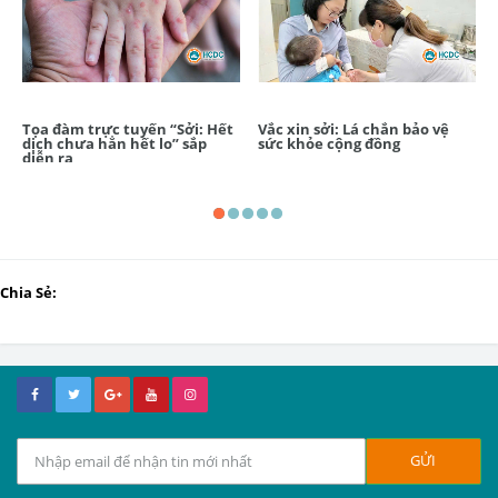
Tọa đàm trực tuyến “Sởi: Hết
Vắc xin sởi: Lá chắn bảo vệ
dịch chưa hẳn hết lo” sắp
sức khỏe cộng đồng
diễn ra
Chia Sẻ: