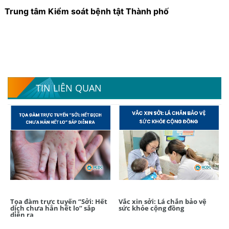
Trung tâm Kiểm soát bệnh tật Thành phố
TIN LIÊN QUAN
Tọa đàm trực tuyến “Sởi: Hết
Vắc xin sởi: Lá chắn bảo vệ
dịch chưa hẳn hết lo” sắp
sức khỏe cộng đồng
diễn ra