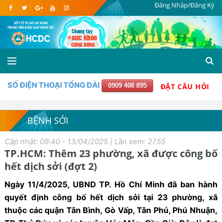
Đăng Nhập/Đăng Ký
SỐ ĐIỆN THOẠI TỔNG ĐÀI
0909 408 895
ĐẶT CÂU HỎI
BỆNH SỞI
Cập nhật: 09:40 - 13/04/2025 | Lần xem: 2755
TP.HCM: Thêm 23 phường, xã được công bố
hết dịch sởi (đợt 2)
Ngày 11/4/2025, UBND TP. Hồ Chí Minh đã ban hành
quyết định công bố hết dịch sởi tại 23 phường, xã
thuộc các quận Tân Bình, Gò Vấp, Tân Phú, Phú Nhuận,