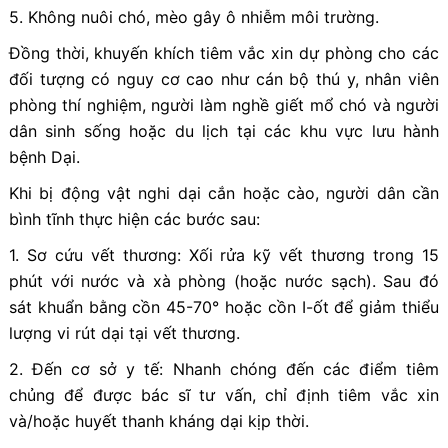
5. Không nuôi chó, mèo gây ô nhiễm môi trường.
Đồng thời, khuyến khích tiêm vắc xin dự phòng cho các
đối tượng có nguy cơ cao như cán bộ thú y, nhân viên
phòng thí nghiệm, người làm nghề giết mổ chó và người
dân sinh sống hoặc du lịch tại các khu vực lưu hành
bệnh Dại.
Khi bị động vật nghi dại cắn hoặc cào, người dân cần
bình tĩnh thực hiện các bước sau:
1. Sơ cứu vết thương: Xối rửa kỹ vết thương trong 15
phút với nước và xà phòng (hoặc nước sạch). Sau đó
sát khuẩn bằng cồn 45-70° hoặc cồn I-ốt để giảm thiểu
lượng vi rút dại tại vết thương.
2. Đến cơ sở y tế: Nhanh chóng đến các điểm tiêm
chủng để được bác sĩ tư vấn, chỉ định tiêm vắc xin
và/hoặc huyết thanh kháng dại kịp thời.