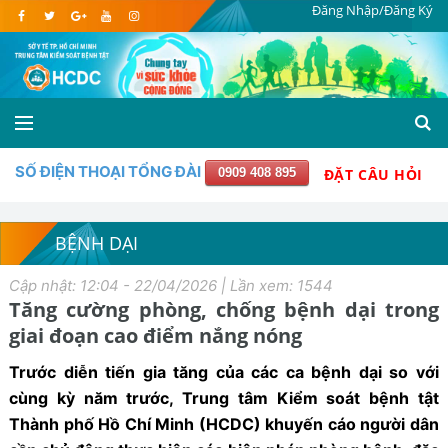
Đăng Nhập/Đăng Ký
SỐ ĐIỆN THOẠI TỔNG ĐÀI
0909 408 895
ĐẶT CÂU HỎI
BỆNH DẠI
Cập nhật: 12:04 - 22/04/2026 | Lần xem: 1544
Tăng cường phòng, chống bệnh dại trong
giai đoạn cao điểm nắng nóng
Trước diễn tiến gia tăng của các ca bệnh dại so với
cùng kỳ năm trước, Trung tâm Kiểm soát bệnh tật
Thành phố Hồ Chí Minh (HCDC) khuyến cáo người dân