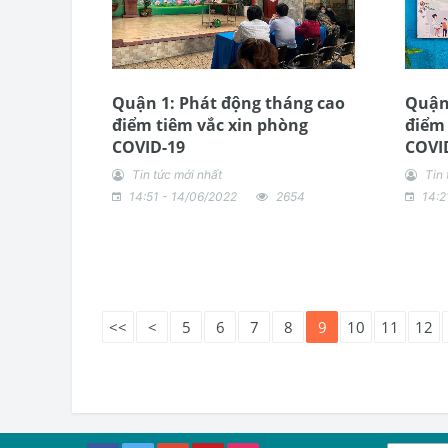
Quận 1: Phát động tháng cao
Quận 
điểm tiêm vắc xin phòng
điểm 
COVID-19
COVI
Tin tức mới nhất
Tin 
14:51 - 14/06/2022
2654
14:2
<<
<
5
6
7
8
9
10
11
12