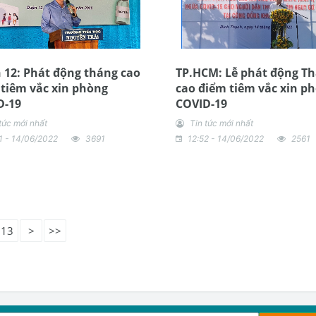
12: Phát động tháng cao
TP.HCM: Lễ phát động T
tiêm vắc xin phòng
cao điểm tiêm vắc xin p
D-19
COVID-19
tức mới nhất
Tin tức mới nhất
1 - 14/06/2022
3691
12:52 - 14/06/2022
2561
13
>
>>