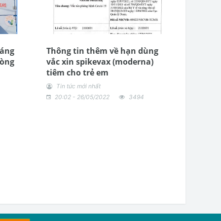
háng
Thông tin thêm về hạn dùng
hòng
vắc xin spikevax (moderna)
tiêm cho trẻ em
Tin tức mới nhất
20:02 - 26/05/2022
3494