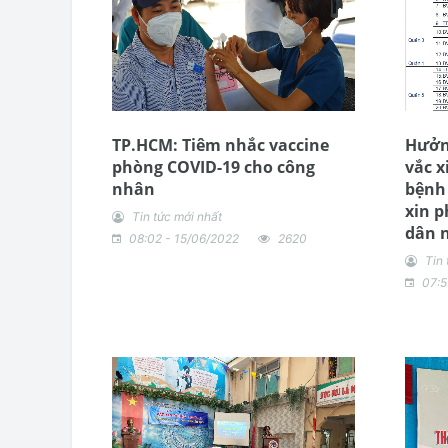
TP.HCM: Tiêm nhắc vaccine
Hưởn
phòng COVID-19 cho công
vắc x
nhân
bệnh 
xin p
Tin tức mới nhất
dân n
08:02 - 15/06/2022
2620
Tin 
07:5