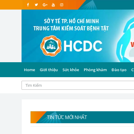
Home
Giới thiệu
Sức khỏe
Phòng khám
Đào tạo
C
TIN TỨC MỚI NHẤT