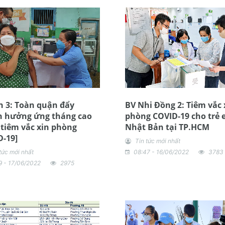
 3: Toàn quận đẩy
BV Nhi Đồng 2: Tiêm vắc 
 hưởng ứng tháng cao
phòng COVID-19 cho trẻ
tiêm vắc xin phòng
Nhật Bản tại TP.HCM
-19]
Tin tức mới nhất
tức mới nhất
08:47 - 16/06/2022
3783
9 - 17/06/2022
2975