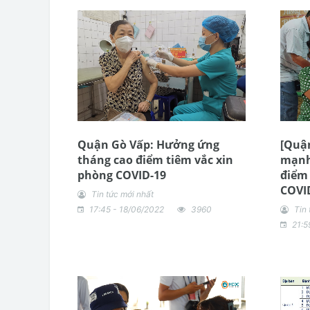
Quận Gò Vấp: Hưởng ứng
[Quận
tháng cao điểm tiêm vắc xin
mạnh
phòng COVID-19
điểm 
COVID
Tin tức mới nhất
17:45 - 18/06/2022
3960
Tin 
21:5