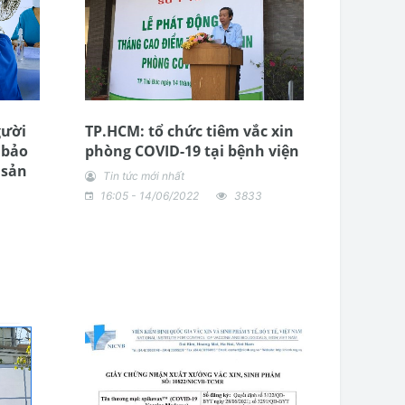
gười
TP.HCM: tổ chức tiêm vắc xin
 bảo
phòng COVID-19 tại bệnh viện
 sản
Tin tức mới nhất
16:05 - 14/06/2022
3833