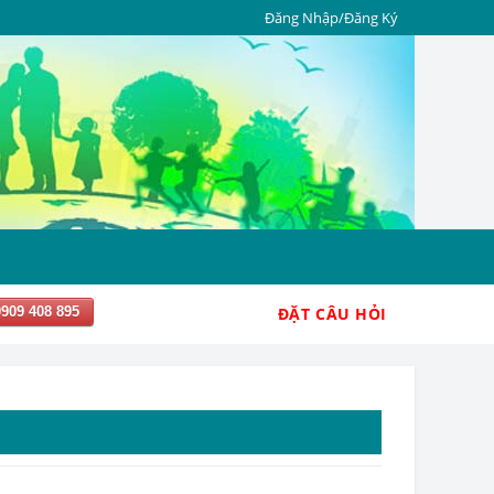
Đăng Nhập/Đăng Ký
0909 408 895
ĐẶT CÂU HỎI