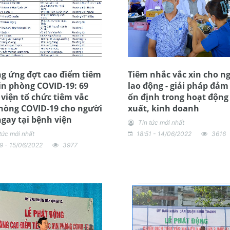
g ứng đợt cao điểm tiêm
Tiêm nhắc vắc xin cho n
in phòng COVID-19: 69
lao động - giải pháp đảm
viện tổ chức tiêm vắc
ổn định trong hoạt động
hòng COVID-19 cho người
xuất, kinh doanh
gay tại bệnh viện
Tin tức mới nhất
tức mới nhất
18:51 - 14/06/2022
3616
9 - 15/06/2022
3977