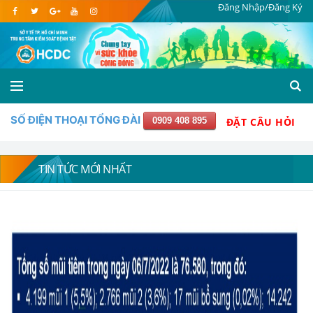
Đăng Nhập/Đăng Ký
SỐ ĐIỆN THOẠI TỔNG ĐÀI
0909 408 895
ĐẶT CÂU HỎI
TIN TỨC MỚI NHẤT