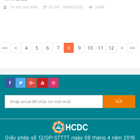
Tin tức mới nhất
01:09 - 19/06/2022
2466
<<
<
4
5
6
7
8
9
10
11
12
>
>>
Giấy phép số 12/GP-STTTT ngày 08 tháng 4 năm 2016