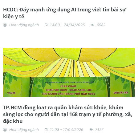
HCDC: Đẩy mạnh ứng dụng AI trong viết tin bài sự
kiện y tế
Hoạt động ngành
14:00 - 24/04/2026
6982
TP.HCM đồng loạt ra quân khám sức khỏe, khám
sàng lọc cho người dân tại 168 trạm y tế phường, xã,
đặc khu
Hoạt động ngành
11:08 - 17/04/2026
7127