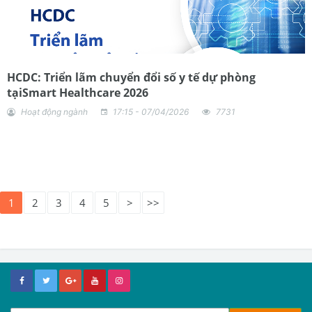
HCDC: Triển lãm chuyển đổi số y tế dự phòng
tạiSmart Healthcare 2026
Hoạt động ngành
17:15 - 07/04/2026
7731
1
2
3
4
5
>
>>