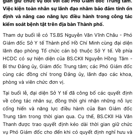
gian giữ chức vụ đối với các Phó Giám đốc Trung tâm.
Việc kiện toàn nhân sự lãnh đạo nhằm bảo đảm tính ổn
định và nâng cao năng lực điều hành trong công tác
kiểm soát bệnh tật trên địa bàn Thành phố.
Tham dự buổi lễ có TS.BS Nguyễn Văn Vĩnh Châu - Phó
Giám đốc Sở Y tế Thành phố Hồ Chí Minh cùng đại diện
lãnh đạo phòng Tổ chức cán bộ thuộc Sở Y tế. Về phía
HCDC có sự hiện diện của BS.CKII Nguyễn Hồng Tâm -
Bí thư Đảng ủy, Giám đốc Trung tâm; các Phó Giám đốc
cùng các đồng chí trong Đảng ủy, lãnh đạo các khoa,
phòng và viên chức đơn vị.
Tại buổi lễ, đại diện Sở Y tế đã công bố các quyết định
về công tác nhân sự, đồng thời ghi nhận những nỗ lực
cống hiến và năng lực điều hành của Ban Giám đốc
Trung tâm trong thời gian qua. Cụ thể, BS.CKII Hà Văn
Thanh được trao quyết định kéo dài thời gian giữ chức
vụ Phó Giám đốc cho đến khi có quyết định nghỉ hưu và