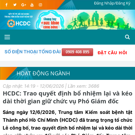
Đăng Nhập/Đăng Ký
SỐ ĐIỆN THOẠI TỔNG ĐÀI
0909 408 895
ĐẶT CÂU HỎI
HOẠT ĐỘNG NGÀNH
Cập nhật: 14:19 - 12/06/2026 | Lần xem: 3686
HCDC: Trao quyết định bổ nhiệm lại và kéo
dài thời gian giữ chức vụ Phó Giám đốc
Sáng ngày 12/6/2026, Trung tâm Kiểm soát bệnh tật
Thành phố Hồ Chí Minh (HCDC) đã trang trọng tổ chức
Lễ công bố, trao quyết định bổ nhiệm lại và kéo dài thời