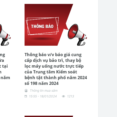
ung
Thông báo v/v báo giá cung
rửa
cấp dịch vụ bảo trì, thay bộ
 tại
lọc máy uống nước trực tiếp
m
của Trung tâm Kiểm soát
ố năm
bệnh tật thành phố năm 2024
số 198 năm 2024
Thông tin mua sắm
15:55 - 18/01/2024
1213