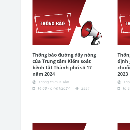
Thông báo đường dây nóng
Thông
của Trung tâm Kiểm soát
định
bệnh tật Thành phố số 17
chuỗi
năm 2024
2023
Thông tin mua sắm
Thô
14:06 - 04/01/2024
2554
10:5