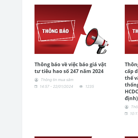
Thông báo về việc báo giá vật
Thông
tư tiêu hao số 247 năm 2024
cấp d
thế v
Thông tin mua sắm
thống
14:57 - 22/01/2024
1235
HCDC 
định)
Thô
10:1