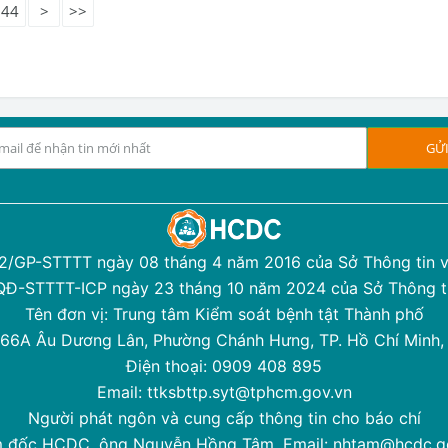
44
>
>>
12/GP-STTTT ngày 08 tháng 4 năm 2016 của Sở Thông tin v
/QĐ-STTTT-ICP ngày 23 tháng 10 năm 2024 của Sở Thông ti
Tên đơn vị: Trung tâm Kiểm soát bệnh tật Thành phố
 366A Âu Dương Lân, Phường Chánh Hưng, TP. Hồ Chí Minh,
Điện thoại: 0909 408 895
Email: ttksbttp.syt@tphcm.gov.vn
Người phát ngôn và cung cấp thông tin cho báo chí
 đốc HCDC, ông Nguyễn Hồng Tâm, Email:
nhtam@hcdc.g