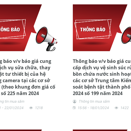
 báo v/v báo giá cung
Thông báo v/v báo giá c
ịch vụ sửa chữa, thay
cấp dịch vụ vệ sinh súc 
ật tư thiết bị của hệ
bồn chứa nước sinh hoạt
 camera tại các cơ sở
các cơ sở Trung tâm Kiể
(theo khung đơn giá cố
soát bệnh tật thành ph
 số 225 năm 2024
2024 số 199 năm 2024
ng tin mua sắm
Thông tin mua sắm
1 - 22/01/2024
1218
15:56 - 18/01/2024
1422