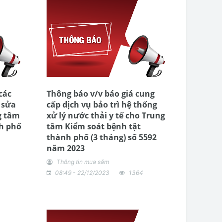
các
Thông báo v/v báo giá cung
 sửa
cấp dịch vụ bảo trì hệ thống
g tâm
xử lý nước thải y tế cho Trung
h phố
tâm Kiểm soát bệnh tật
thành phố (3 tháng) số 5592
năm 2023
Thông tin mua sắm
08:49 - 22/12/2023
1364