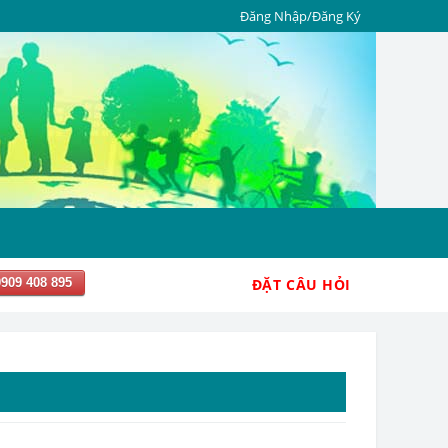
Đăng Nhập/Đăng Ký
0909 408 895
ĐẶT CÂU HỎI