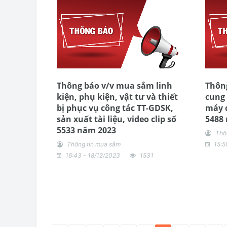
Thông báo v/v mua sắm linh
Thông
kiện, phụ kiện, vật tư và thiết
cung 
bị phục vụ công tác TT-GDSK,
máy 
sản xuất tài liệu, video clip số
5488
5533 năm 2023
Thô
Thông tin mua sắm
15:5
16:43 - 18/12/2023
1531