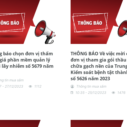
 báo chọn đơn vị thẩm
THÔNG BÁO Về việc mời 
 giá phần mềm quản lý
đơn vị tham gia gói thầu
 lây nhiễm số 5679 năm
chữa gạch nền của Trun
Kiểm soát bệnh tật thàn
số 5626 năm 2023
ng tin mua sắm
7 - 27/12/2023
1112
Thông tin mua sắm
10:35 - 25/12/2023
1476