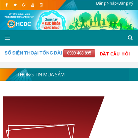
Đăng Nhập/Đăng Ký
SỐ ĐIỆN THOẠI TỔNG ĐÀI
0909 408 895
ĐẶT CÂU HỎI
THÔNG TIN MUA SẮM