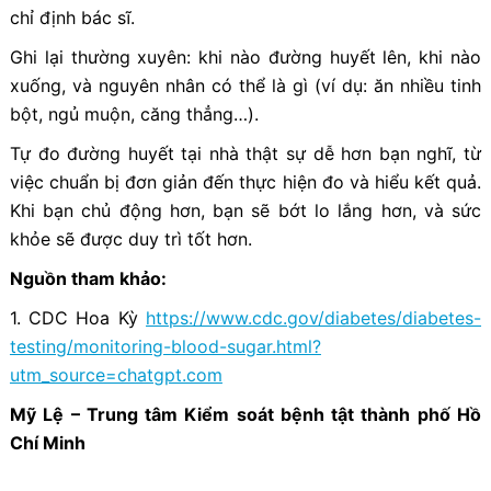
chỉ định bác sĩ.
Ghi lại thường xuyên: khi nào đường huyết lên, khi nào
xuống, và nguyên nhân có thể là gì (ví dụ: ăn nhiều tinh
bột, ngủ muộn, căng thẳng…).
Tự đo đường huyết tại nhà thật sự dễ hơn bạn nghĩ, từ
việc chuẩn bị đơn giản đến thực hiện đo và hiểu kết quả.
Khi bạn chủ động hơn, bạn sẽ bớt lo lắng hơn, và sức
khỏe sẽ được duy trì tốt hơn.
Nguồn tham khảo:
1. CDC Hoa Kỳ
https://www.cdc.gov/diabetes/diabetes-
testing/monitoring-blood-sugar.html?
utm_source=chatgpt.com
Mỹ Lệ – Trung tâm Kiểm soát bệnh tật thành phố Hồ
Chí Minh