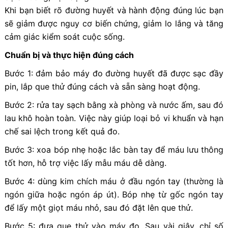
Khi bạn biết rõ đường huyết và hành động đúng lúc bạn
sẽ giảm được nguy cơ biến chứng, giảm lo lắng và tăng
cảm giác kiểm soát cuộc sống.
Chuẩn bị và thực hiện đúng cách
Bước 1: đảm bảo máy đo đường huyết đã được sạc đầy
pin, lắp que thử đúng cách và sẵn sàng hoạt động.
Bước 2: rửa tay sạch bằng xà phòng và nước ấm, sau đó
lau khô hoàn toàn. Việc này giúp loại bỏ vi khuẩn và hạn
chế sai lệch trong kết quả đo.
Bước 3: xoa bóp nhẹ hoặc lắc bàn tay để máu lưu thông
tốt hơn, hỗ trợ việc lấy mẫu máu dễ dàng.
Bước 4: dùng kim chích máu ở đầu ngón tay (thường là
ngón giữa hoặc ngón áp út). Bóp nhẹ từ gốc ngón tay
để lấy một giọt máu nhỏ, sau đó đặt lên que thử.
Bước 5: đưa que thử vào máy đo. Sau vài giây, chỉ số