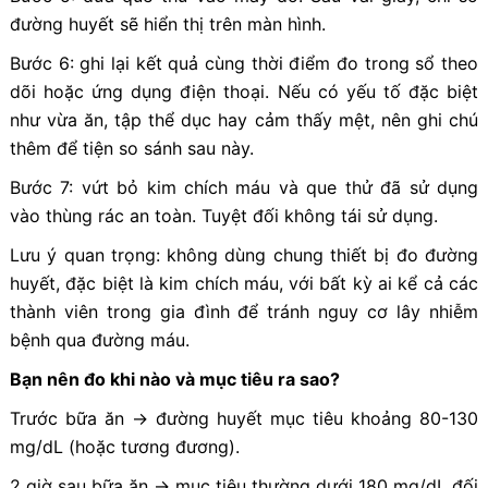
đường huyết sẽ hiển thị trên màn hình.
Bước 6: ghi lại kết quả cùng thời điểm đo trong sổ theo
dõi hoặc ứng dụng điện thoại. Nếu có yếu tố đặc biệt
như vừa ăn, tập thể dục hay cảm thấy mệt, nên ghi chú
thêm để tiện so sánh sau này.
Bước 7: vứt bỏ kim chích máu và que thử đã sử dụng
vào thùng rác an toàn. Tuyệt đối không tái sử dụng.
Lưu ý quan trọng: không dùng chung thiết bị đo đường
huyết, đặc biệt là kim chích máu, với bất kỳ ai kể cả các
thành viên trong gia đình để tránh nguy cơ lây nhiễm
bệnh qua đường máu.
Bạn nên đo khi nào và mục tiêu ra sao?
Trước bữa ăn → đường huyết mục tiêu khoảng 80-130
mg/dL (hoặc tương đương).
2 giờ sau bữa ăn → mục tiêu thường dưới 180 mg/dL đối