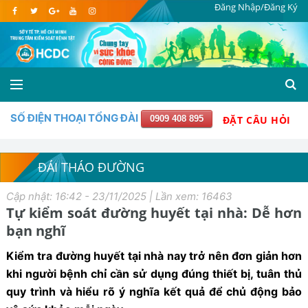
Đăng Nhập/Đăng Ký
SỐ ĐIỆN THOẠI TỔNG ĐÀI
0909 408 895
ĐẶT CÂU HỎI
ĐÁI THÁO ĐƯỜNG
Cập nhật: 16:42 - 23/11/2025 | Lần xem: 16463
Tự kiểm soát đường huyết tại nhà: Dễ hơn
bạn nghĩ
Kiểm tra đường huyết tại nhà nay trở nên đơn giản hơn
khi người bệnh chỉ cần sử dụng đúng thiết bị, tuân thủ
quy trình và hiểu rõ ý nghĩa kết quả để chủ động bảo