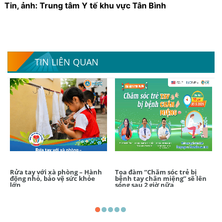
Tin, ảnh: Trung
tâm Y tế khu vực Tân Bình
TIN LIÊN QUAN
Rửa tay với xà phòng – Hành
Tọa đàm “Chăm sóc trẻ bị
động nhỏ, bảo vệ sức khỏe
bệnh tay chân miệng” sẽ lên
lớn
sóng sau 2 giờ nữa