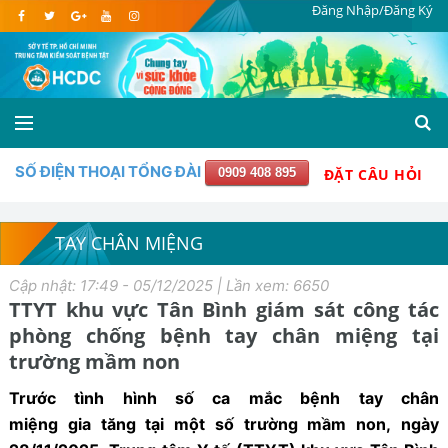
Đăng Nhập/Đăng Ký
SỐ ĐIỆN THOẠI TỔNG ĐÀI
0909 408 895
ĐẶT CÂU HỎI
TAY CHÂN MIỆNG
Cập nhật: 17:49 - 05/12/2025 | Lần xem: 6650
TTYT khu vực Tân Bình giám sát công tác
phòng chống bệnh tay chân miệng tại
trường mầm non
Trước tình hình số ca
mắc bệnh
tay chân
miệng
gia
tăng tại một số trường mầm non,
ngày