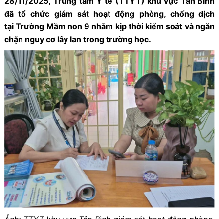
28/11/2025,
Trung tâm Y tế
(TTYT)
khu vực Tân Bình
đã tổ chức giám sát hoạt động phòng, chống dịch
tại
T
rường
M
ầm non
9
nhằm kịp thời kiểm soát và ngăn
chặn nguy cơ lây lan trong trường học.
Ảnh: TTYT khu vực Tân Bình giám sát hoạt động phòng,