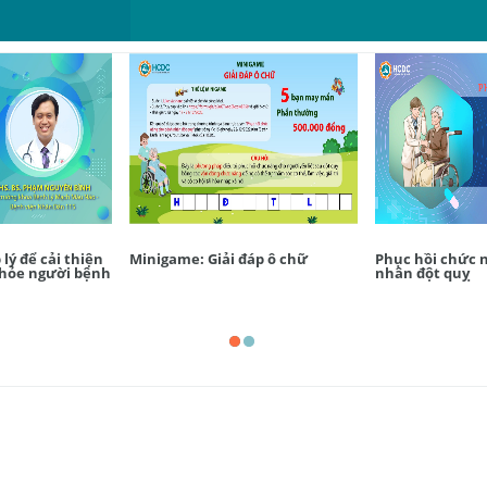
lý để cải thiện
Minigame: Giải đáp ô chữ
Phục hồi chức 
khỏe người bệnh
nhân đột quỵ