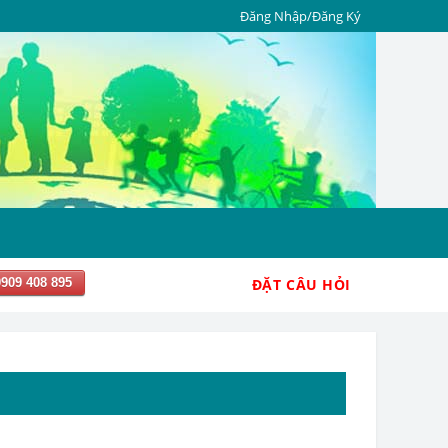
Đăng Nhập/Đăng Ký
0909 408 895
ĐẶT CÂU HỎI