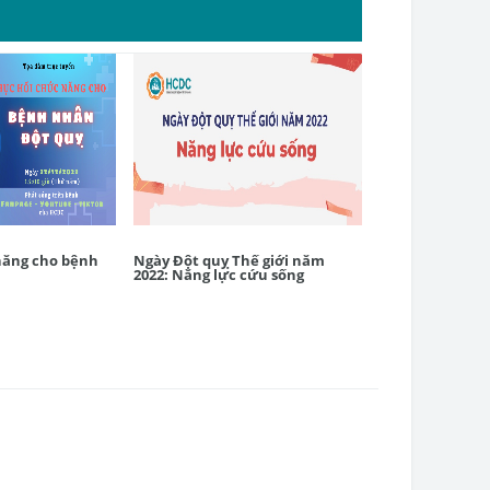
năng cho bệnh
Ngày Đột quỵ Thế giới năm
[MINIGAME THI
2022: Năng lực cứu sống
MUỐI MỖI NGÀY
HÔM NAY!