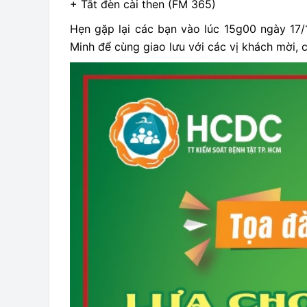
+ Tắt đèn cài then (FM 365)
Hẹn gặp lại các bạn vào lúc 15g00 ngày 17
Minh để cùng giao lưu với các vị khách mời,