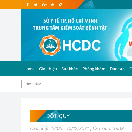
Home
Giới thiệu
Sức khỏe
Phòng khám
Đào tạo
C
ĐỘT QUỴ
Cập nhật: 12:05 - 15/12/2021 | Lần xem: 3939