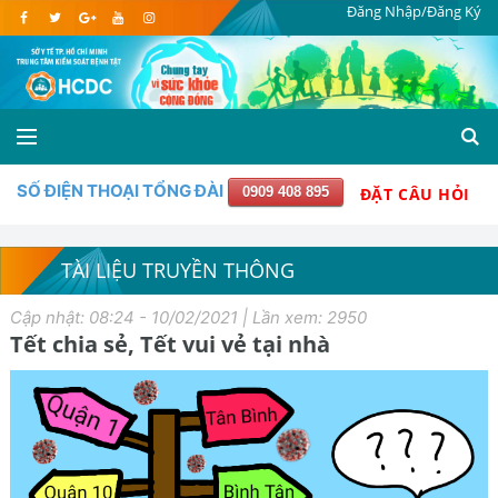
Đăng Nhập/Đăng Ký
SỐ ĐIỆN THOẠI TỔNG ĐÀI
0909 408 895
ĐẶT CÂU HỎI
TÀI LIỆU TRUYỀN THÔNG
Cập nhật: 08:24 - 10/02/2021 | Lần xem: 2950
Tết chia sẻ, Tết vui vẻ tại nhà