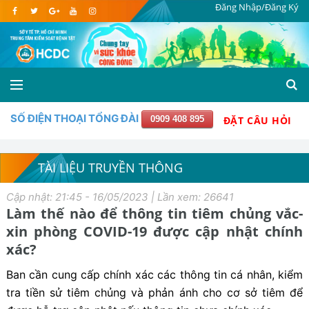
Đăng Nhập/Đăng Ký
SỐ ĐIỆN THOẠI TỔNG ĐÀI
0909 408 895
ĐẶT CÂU HỎI
TÀI LIỆU TRUYỀN THÔNG
Cập nhật: 21:45 - 16/05/2023 | Lần xem: 26641
Làm thế nào để thông tin tiêm chủng vắc-
xin phòng COVID-19 được cập nhật chính
xác?
Ban cần cung cấp chính xác các thông tin cá nhân, kiểm
tra tiền sử tiêm chủng và phản ánh cho cơ sở tiêm để