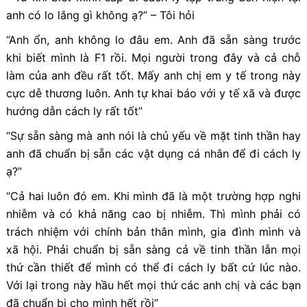
anh có lo lắng gì không ạ?” – Tôi hỏi
“Anh ổn, anh không lo đâu em. Anh đã sẵn sàng trước
khi biết mình là F1 rồi. Mọi người trong đây và cả chỗ
làm của anh đều rất tốt. Mấy anh chị em y tế trong này
cực dễ thương luôn. Anh tự khai báo với y tế xã và được
hướng dẫn cách ly rất tốt”
“Sự sẵn sàng mà anh nói là chủ yếu về mặt tinh thần hay
anh đã chuẩn bị sẵn các vật dụng cá nhân để đi cách ly
ạ?”
“Cả hai luôn đó em. Khi mình đã là một trường hợp nghi
nhiễm và có khả năng cao bị nhiễm. Thì mình phải có
trách nhiệm với chính bản thân mình, gia đình mình và
xã hội. Phải chuẩn bị sẵn sàng cả về tinh thần lẫn mọi
thứ cần thiết để mình có thể đi cách ly bất cứ lúc nào.
Với lại trong này hầu hết mọi thứ các anh chị và các bạn
đã chuẩn bị cho mình hết rồi”