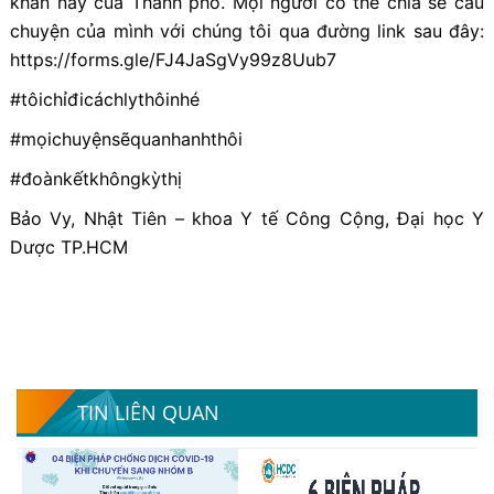
khăn này của Thành phố. Mọi người có thể chia sẻ câu
chuyện của mình với chúng tôi qua đường link sau đây:
https://forms.gle/FJ4JaSgVy99z8Uub7
#tôichỉđicáchlythôinhé
#mọichuyệnsẽquanhanhthôi
#đoànkếtkhôngkỳthị
Bảo Vy, Nhật Tiên – khoa Y tế Công Cộng, Đại học Y
Dược TP.HCM
TIN LIÊN QUAN