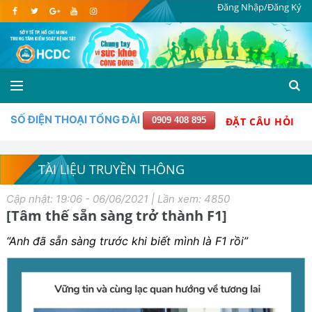
Đăng Nhập/Đăng Ký
SỐ ĐIỆN THOẠI TỔNG ĐÀI
0909 408 895
ĐẶT CÂU HỎI
TÀI LIỆU TRUYỀN THÔNG
Cập nhật: 19:06 - 06/06/2021 | Lần xem: 4850
[Tâm thế sẵn sàng trở thành F1]
“Anh đã sẵn sàng trước khi biết mình là F1 rồi”