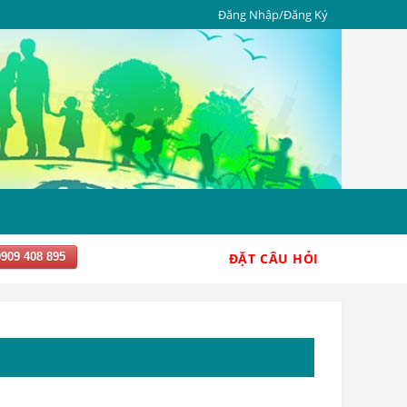
Đăng Nhập/Đăng Ký
0909 408 895
ĐẶT CÂU HỎI