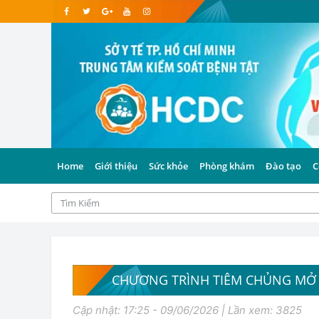
Home
Giới thiệu
Sức khỏe
Phòng khám
Đào tạo
C
CHƯƠNG TRÌNH TIÊM CHỦNG MỞ
Cập nhật: 17:25 - 09/06/2026 | Lần xem: 3825