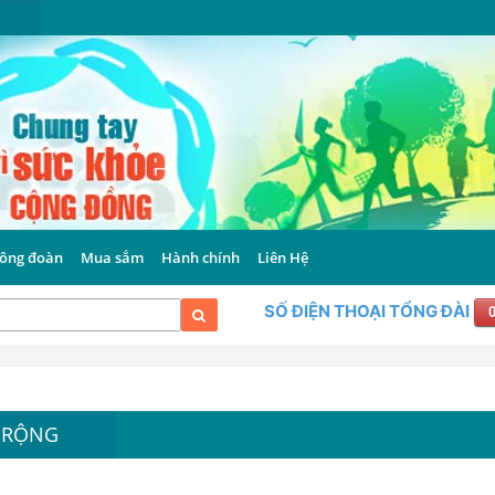
ông đoàn
Mua sắm
Hành chính
Liên Hệ
SỐ ĐIỆN THOẠI TỔNG ĐÀI
 RỘNG