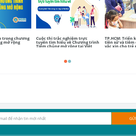
in trong chương
Cuộc thi trắc nghiệm trực
TP.HCM: Triển k
ng mở rộng
tuyến tìm hiểu về Chương trình
tiền sử và tiêm
Tiêm chủng mở rộng tại Việt
vắc xin cho trẻ
Nam
năm học 2025-2