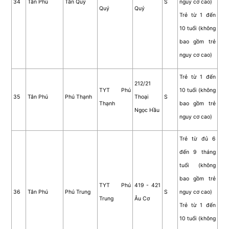
34
Tân Phú
Tân Quý
S
nguy cơ cao)
Quý
Quý
Trẻ từ 1 đến
10 tuổi (không
bao gồm trẻ
nguy cơ cao)
Trẻ từ 1 đến
212/21
TYT Phú
10 tuổi (không
35
Tân Phú
Phú Thạnh
Thoại
S
Thạnh
bao gồm trẻ
Ngọc Hầu
nguy cơ cao)
Trẻ từ đủ 6
đến 9 tháng
tuổi (không
bao gồm trẻ
TYT Phú
419 - 421
36
Tân Phú
Phú Trung
S
nguy cơ cao)
Trung
Âu Cơ
Trẻ từ 1 đến
10 tuổi (không