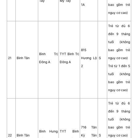
Tây
Mỹ Tây
1A
bao gồm trẻ
nguy cơ cao)
Trẻ từ đủ 6
đến 9 tháng
tuổi (không
815
bao gồm trẻ
Bình Trị
TYT Bình Trị
21
Bình Tân
Hương Lộ
S
nguy cơ cao)
Đông A
Đông A
2
Trẻ từ 1 đến 5
tuổi (không
bao gồm trẻ
nguy cơ cao)
Trẻ từ đủ 6
đến 9 tháng
tuổi (không
716 Tân
bao gồm trẻ
Bình Hưng
TYT Bình
22
Bình Tân
Kỳ Tân
S
nguy cơ cao)