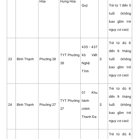
Hòa
Hưng Hòa
Quý
Trẻ từ 1 đến 5
tuổi (không
bao gồm trẻ
nguy cơ cao)
Trẻ từ đủ 6
435 - 437
đến 9 tháng
TYT Phường
Xô Viết
23
Bình Thạnh
Phường 26
S
tuổi (không
26
Nghệ
bao gồm trẻ
Tĩnh
nguy cơ cao)
Trẻ từ đủ 6
01 Khu
đến 9 tháng
TYT Phường
hành
24
Bình Thạnh
Phường 27
S
tuổi (không
27
chính
bao gồm trẻ
Thanh Đa
nguy cơ cao)
Trẻ từ đủ 6