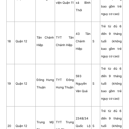
viện Quận 11
xá Bình
bao gồm trẻ
Thới
nguy cơ cao)
Trẻ từ đủ 6
43 Tân
đến 9 tháng
Tân Chánh
TYT Tân
18
Quận 12
Chánh
S
tuổi (không
Hiệp
Chánh Hiệp
Hiệp
bao gồm trẻ
nguy cơ cao)
Trẻ từ đủ 6
593
đến 9 tháng
Đông Hưng
TYT Đông
19
Quận 12
Nguyễn
S
tuổi (không
Thuận
Hưng Thuận
Văn Quá
bao gồm trẻ
nguy cơ cao)
Trẻ từ đủ 6
2348/34
đến 9 tháng
Trung Mỹ
TYT Trung
20
Quận 12
Quốc Lộ
S
tuổi (không