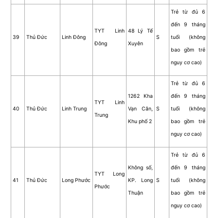
Trẻ từ đủ 6
đến 9 tháng
TYT Linh
48 Lý Tế
39
Thủ Đức
Linh Đông
S
tuổi (không
Đông
Xuyên
bao gồm trẻ
nguy cơ cao)
Trẻ từ đủ 6
1262 Kha
đến 9 tháng
TYT Linh
40
Thủ Đức
Linh Trung
Vạn Cân,
S
tuổi (không
Trung
Khu phố 2
bao gồm trẻ
nguy cơ cao)
Trẻ từ đủ 6
Không số,
đến 9 tháng
TYT Long
41
Thủ Đức
Long Phước
KP. Long
S
tuổi (không
Phước
Thuận
bao gồm trẻ
nguy cơ cao)