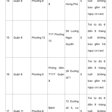
14
Quận 8
Phường 8
S
tuổi (không
8
Hưng Phú
bao gồm trẻ
nguy cơ cao)
Trẻ từ đủ 6
59 Lương
đến 9 tháng
TYT Phường
15
Quận 8
Phường 13
Ngọc
S
tuổi (không
13
Quyến
bao gồm trẻ
nguy cơ cao)
Trẻ từ đủ 6
Phòng tiêm
đến 9 tháng
28 Đường
16
Quận 8
Phường 6
TTYT Quận
S
tuổi (không
số 1
8
bao gồm trẻ
nguy cơ cao)
Trẻ từ đủ 6
72 Đường
đến 9 tháng
Bệnh
số 5, cư
17
Quận 11
Phường 8
S
tuổi (không