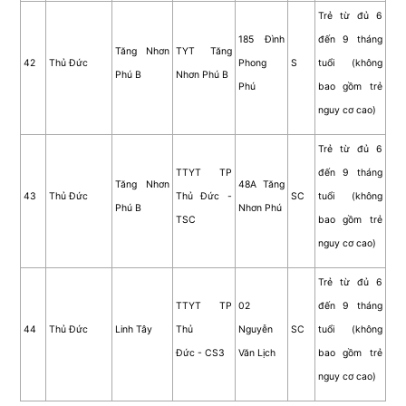
Trẻ từ đủ 6
185 Đình
đến 9 tháng
Tăng Nhơn
TYT Tăng
42
Thủ Đức
Phong
S
tuổi (không
Phú B
Nhơn Phú B
Phú
bao gồm trẻ
nguy cơ cao)
Trẻ từ đủ 6
TTYT TP
đến 9 tháng
Tăng Nhơn
48A Tăng
43
Thủ Đức
Thủ Đức -
SC
tuổi (không
Phú B
Nhơn Phú
TSC
bao gồm trẻ
nguy cơ cao)
Trẻ từ đủ 6
TTYT TP
02
đến 9 tháng
44
Thủ Đức
Linh Tây
Thủ
Nguyễn
SC
tuổi (không
Đức - CS3
Văn Lịch
bao gồm trẻ
nguy cơ cao)