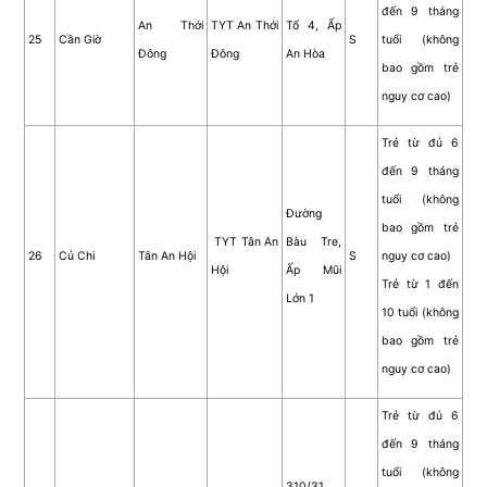
đến 9 tháng
An Thới
TYT An Thới
Tổ 4, Ấp
25
Cần Giờ
S
tuổi (không
Đông
Đông
An Hòa
bao gồm trẻ
nguy cơ cao)
Trẻ từ đủ 6
đến 9 tháng
tuổi (không
Đường
bao gồm trẻ
TYT Tân An
Bàu Tre,
26
Củ Chi
Tân An Hội
S
nguy cơ cao)
Hội
Ấp Mũi
Trẻ từ 1 đến
Lớn 1
10 tuổi (không
bao gồm trẻ
nguy cơ cao)
Trẻ từ đủ 6
đến 9 tháng
tuổi (không
310/31