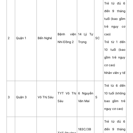
Trẻ từ đủ 6
đến 9 tháng
tuổi (bao gồm
trẻ nguy cơ
Bệnh viện
14 Lý Tự
cao)
2
Quận 1
Bến Nghé
SC
Nhi Đồng 2
Trọng
Trẻ từ 1 đến
10 tuổi (bao
gồm trẻ nguy
cơ cao)
Nhân viên y tế
Trẻ từ 6 đến
TYT Võ Thị
6 Nguyễn
10 tuổi (không
3
Quận 3
Võ Thị Sáu
S
Sáu
Văn Mai
bao gồm trẻ
nguy cơ cao)
Trẻ từ đủ 6
183C/3B
đến 9 tháng