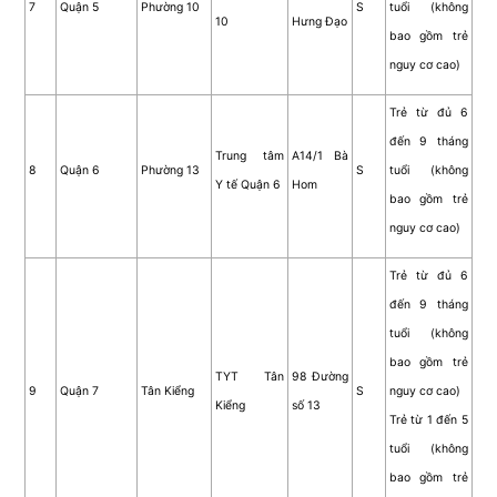
7
Quận 5
Phường 10
S
tuổi (không
10
Hưng Đạo
bao gồm trẻ
nguy cơ cao)
Trẻ từ đủ 6
đến 9 tháng
Trung tâm
A14/1 Bà
8
Quận 6
Phường 13
S
tuổi (không
Y tế Quận 6
Hom
bao gồm trẻ
nguy cơ cao)
Trẻ từ đủ 6
đến 9 tháng
tuổi (không
bao gồm trẻ
TYT Tân
98 Đường
9
Quận 7
Tân Kiểng
S
nguy cơ cao)
Kiểng
số 13
Trẻ từ 1 đến 5
tuổi (không
bao gồm trẻ