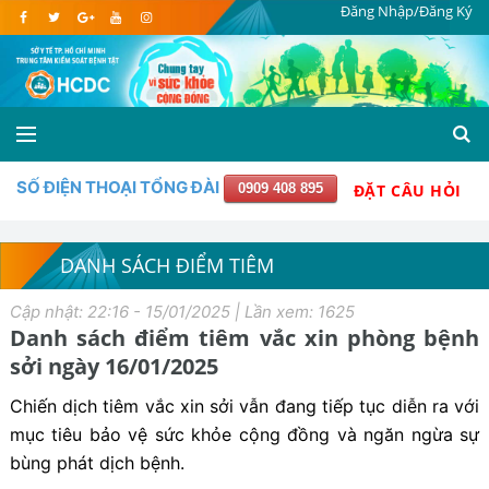
Đăng Nhập/Đăng Ký
SỐ ĐIỆN THOẠI TỔNG ĐÀI
0909 408 895
ĐẶT CÂU HỎI
DANH SÁCH ĐIỂM TIÊM
Cập nhật: 22:16 - 15/01/2025 | Lần xem: 1625
Danh sách điểm tiêm vắc xin phòng bệnh
sởi ngày 16/01/2025
Chiến dịch tiêm vắc xin sởi vẫn đang tiếp tục diễn ra với
mục tiêu bảo vệ sức khỏe cộng đồng và ngăn ngừa sự
bùng phát dịch bệnh.