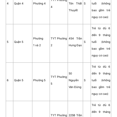
TYT Phường
4
Quận 4
Phường 4
Tôn Thất
S
tuổi (không
4
Thuyết
bao gồm trẻ
nguy cơ cao)
Trẻ từ đủ 6
đến 9 tháng
Phường
TYT Phường
454 Trần
5
Quận 5
S
tuổi (không
1 và 2
2
Hưng Đạo
bao gồm trẻ
nguy cơ cao)
Trẻ từ đủ 6
50
đến 9 tháng
TYT Phường
6
Quận 5
Phường 5
Nguyễn
S
tuổi (không
5
Văn Đừng
bao gồm trẻ
nguy cơ cao)
Trẻ từ đủ 6
đến 9 tháng
TYT Phường
225B Trần