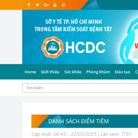
Home
Giới thiệu
Sức khỏe
Phòng khám
Đào tạo
C
DANH SÁCH ĐIỂM TIÊM
Cập nhật: 06:43 - 22/03/2025 | Lần xem: 1751