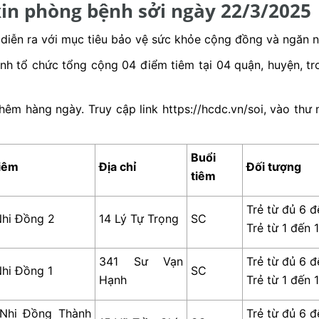
in phòng bệnh sởi ngày 22/3/2025
c diễn ra với mục tiêu bảo vệ sức khỏe cộng đồng và ngăn 
h tổ chức tổng cộng 04 điểm tiêm tại 04 quận, huyện, tro
êm hàng ngày. Truy cập link https://hcdc.vn/soi, vào th
Buổi
iêm
Địa chỉ
Đối tượng
tiêm
Trẻ từ đủ 6 
Nhi Đồng 2
14 Lý Tự Trọng
SC
Trẻ từ 1 đến 
341 Sư Vạn
Trẻ từ đủ 6 
Nhi Đồng 1
SC
Hạnh
Trẻ từ 1 đến 
 Nhi Đồng Thành
Trẻ từ đủ 6 