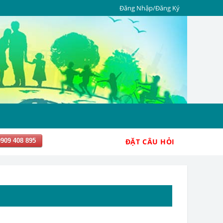
Đăng Nhập/Đăng Ký
0909 408 895
ĐẶT CÂU HỎI