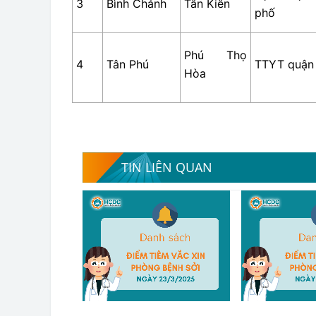
3
Bình Chánh
Tân Kiên
phố
Phú Thọ
4
Tân Phú
TTYT quận
Hòa
TIN LIÊN QUAN