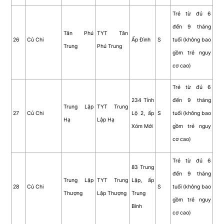
Trẻ từ đủ 6
đến 9 tháng
Tân Phú
TYT Tân
26
Củ Chi
Ấp Đình
S
tuổi (không bao
Trung
Phú Trung
gồm trẻ nguy
cơ cao)
Trẻ từ đủ 6
234 Tỉnh
đến 9 tháng
Trung Lập
TYT Trung
27
Củ Chi
Lộ 2, ấp
S
tuổi (không bao
Hạ
Lập Hạ
Xóm Mới
gồm trẻ nguy
cơ cao)
Trẻ từ đủ 6
83 Trung
đến 9 tháng
Trung Lập
TYT Trung
Lập, ấp
28
Củ Chi
S
tuổi (không bao
Thượng
Lập Thượng
Trung
gồm trẻ nguy
Bình
cơ cao)