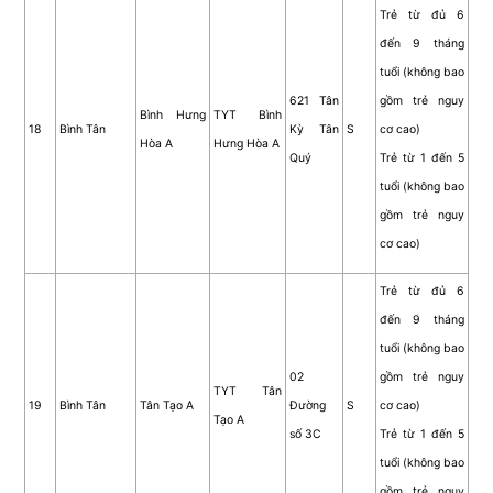
Trẻ từ đủ 6
đến 9 tháng
tuổi (không bao
621 Tân
gồm trẻ nguy
Bình Hưng
TYT Bình
18
Bình Tân
Kỳ Tân
S
cơ cao)
Hòa A
Hưng Hòa A
Quý
Trẻ từ 1 đến 5
tuổi (không bao
gồm trẻ nguy
cơ cao)
Trẻ từ đủ 6
đến 9 tháng
tuổi (không bao
02
gồm trẻ nguy
TYT Tân
19
Bình Tân
Tân Tạo A
Đường
S
cơ cao)
Tạo A
số 3C
Trẻ từ 1 đến 5
tuổi (không bao
gồm trẻ nguy