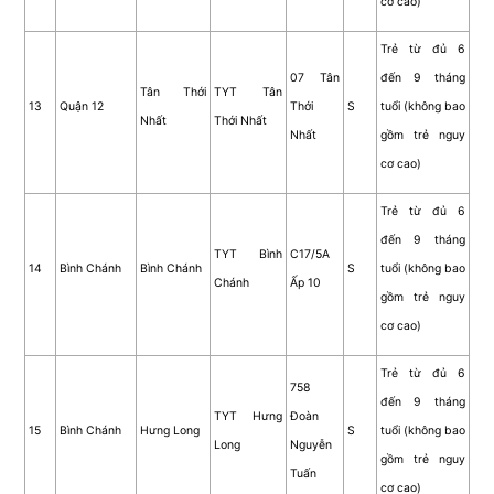
cơ cao)
Trẻ từ đủ 6
07 Tân
đến 9 tháng
Tân Thới
TYT Tân
13
Quận 12
Thới
S
tuổi (không bao
Nhất
Thới Nhất
Nhất
gồm trẻ nguy
cơ cao)
Trẻ từ đủ 6
đến 9 tháng
TYT Bình
C17/5A
14
Bình Chánh
Bình Chánh
S
tuổi (không bao
Chánh
Ấp 10
gồm trẻ nguy
cơ cao)
Trẻ từ đủ 6
758
đến 9 tháng
TYT Hưng
Đoàn
15
Bình Chánh
Hưng Long
S
tuổi (không bao
Long
Nguyễn
gồm trẻ nguy
Tuấn
cơ cao)