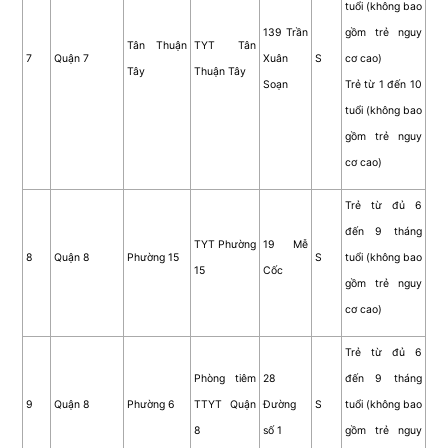
tuổi (không bao
139 Trần
gồm trẻ nguy
Tân Thuận
TYT Tân
7
Quận 7
Xuân
S
cơ cao)
Tây
Thuận Tây
Soạn
Trẻ từ 1 đến 10
tuổi (không bao
gồm trẻ nguy
cơ cao)
Trẻ từ đủ 6
đến 9 tháng
TYT Phường
19 Mễ
8
Quận 8
Phường 15
S
tuổi (không bao
15
Cốc
gồm trẻ nguy
cơ cao)
Trẻ từ đủ 6
Phòng tiêm
28
đến 9 tháng
9
Quận 8
Phường 6
TTYT Quận
Đường
S
tuổi (không bao
8
số 1
gồm trẻ nguy