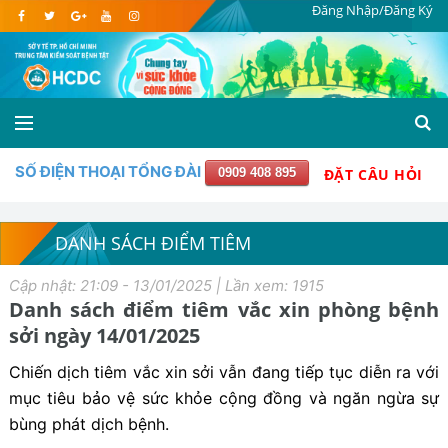
Đăng Nhập/Đăng Ký
SỐ ĐIỆN THOẠI TỔNG ĐÀI
0909 408 895
ĐẶT CÂU HỎI
DANH SÁCH ĐIỂM TIÊM
Cập nhật: 21:09 - 13/01/2025 | Lần xem: 1915
Danh sách điểm tiêm vắc xin phòng bệnh
sởi ngày 14/01/2025
Chiến dịch tiêm vắc xin sởi vẫn đang tiếp tục diễn ra với
mục tiêu bảo vệ sức khỏe cộng đồng và ngăn ngừa sự
bùng phát dịch bệnh.