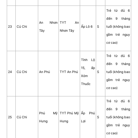
Trẻ từ đủ 6
đến 9 tháng
An Nhơn
TYT An
23
Củ Chi
Ấp Lô 6
S
tuổi (không bao
Tây
Nhơn Tây
gồm trẻ nguy
cơ cao)
Trẻ từ đủ 6
Tỉnh Lộ
đến 9 tháng
15, ấp
24
Củ Chi
An Phú
TYT An Phú
S
tuổi (không bao
Xóm
gồm trẻ nguy
Thuốc
cơ cao)
Trẻ từ đủ 6
đến 9 tháng
Phú Mỹ
TYT Phú Mỹ
Ấp Phú
25
Củ Chi
S
tuổi (không bao
Hưng
Hưng
Lợi
gồm trẻ nguy
cơ cao)