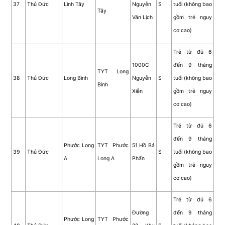
37
Thủ Đức
Linh Tây
Nguyễn
S
tuổi (không bao
Tây
Văn Lịch
gồm trẻ nguy
cơ cao)
Trẻ từ đủ 6
1000C
đến 9 tháng
TYT Long
38
Thủ Đức
Long Bình
Nguyễn
S
tuổi (không bao
Bình
Xiễn
gồm trẻ nguy
cơ cao)
Trẻ từ đủ 6
đến 9 tháng
Phước Long
TYT Phước
51 Hồ Bá
39
Thủ Đức
S
tuổi (không bao
A
Long A
Phấn
gồm trẻ nguy
cơ cao)
Trẻ từ đủ 6
Đường
đến 9 tháng
Phước Long
TYT Phước