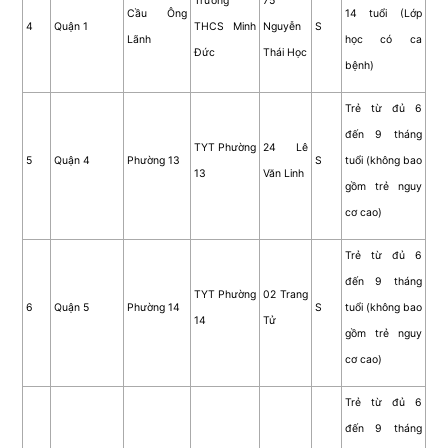
Trường
75
Cầu Ông
14 tuổi (Lớp
4
Quận 1
THCS Minh
Nguyễn
S
Lãnh
học có ca
Đức
Thái Học
bệnh)
Trẻ từ đủ 6
đến 9 tháng
TYT Phường
24 Lê
5
Quận 4
Phường 13
S
tuổi (không bao
13
Văn Linh
gồm trẻ nguy
cơ cao)
Trẻ từ đủ 6
đến 9 tháng
TYT Phường
02 Trang
6
Quận 5
Phường 14
S
tuổi (không bao
14
Tử
gồm trẻ nguy
cơ cao)
Trẻ từ đủ 6
đến 9 tháng