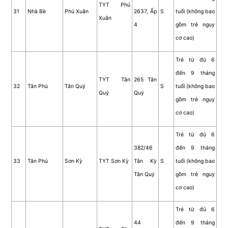
TYT Phú
31
Nhà Bè
Phú Xuân
2637, Ấp
S
tuổi (không bao
Xuân
4
gồm trẻ nguy
cơ cao)
Trẻ từ đủ 6
đến 9 tháng
TYT Tân
265 Tân
32
Tân Phú
Tân Quý
S
tuổi (không bao
Quý
Quý
gồm trẻ nguy
cơ cao)
Trẻ từ đủ 6
382/46
đến 9 tháng
33
Tân Phú
Sơn Kỳ
TYT Sơn Kỳ
Tân Kỳ
S
tuổi (không bao
Tân Quý
gồm trẻ nguy
cơ cao)
Trẻ từ đủ 6
44
đến 9 tháng