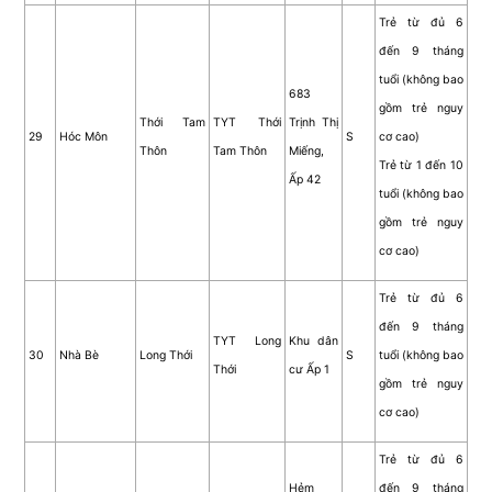
Trẻ từ đủ 6
đến 9 tháng
tuổi (không bao
683
gồm trẻ nguy
Thới Tam
TYT Thới
Trịnh Thị
29
Hóc Môn
S
cơ cao)
Thôn
Tam Thôn
Miếng,
Trẻ từ 1 đến 10
Ấp 42
tuổi (không bao
gồm trẻ nguy
cơ cao)
Trẻ từ đủ 6
đến 9 tháng
TYT Long
Khu dân
30
Nhà Bè
Long Thới
S
tuổi (không bao
Thới
cư Ấp 1
gồm trẻ nguy
cơ cao)
Trẻ từ đủ 6
Hẻm
đến 9 tháng