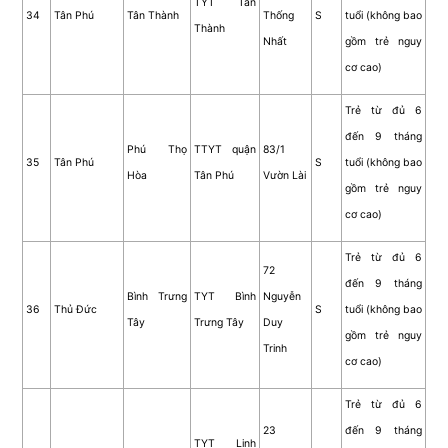
TYT Tân
34
Tân Phú
Tân Thành
Thống
S
tuổi (không bao
Thành
Nhất
gồm trẻ nguy
cơ cao)
Trẻ từ đủ 6
đến 9 tháng
Phú Thọ
TTYT quận
83/1
35
Tân Phú
S
tuổi (không bao
Hòa
Tân Phú
Vườn Lài
gồm trẻ nguy
cơ cao)
Trẻ từ đủ 6
72
đến 9 tháng
Bình Trưng
TYT Bình
Nguyễn
36
Thủ Đức
S
tuổi (không bao
Tây
Trưng Tây
Duy
gồm trẻ nguy
Trinh
cơ cao)
Trẻ từ đủ 6
23
đến 9 tháng
TYT Linh