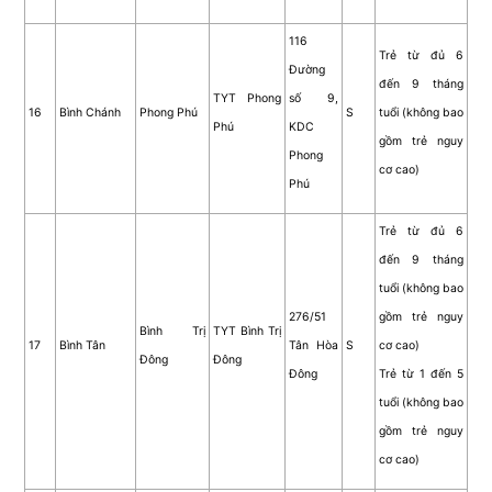
116
Trẻ từ đủ 6
Đường
đến 9 tháng
TYT Phong
số 9,
16
Bình Chánh
Phong Phú
S
tuổi (không bao
Phú
KDC
gồm trẻ nguy
Phong
cơ cao)
Phú
Trẻ từ đủ 6
đến 9 tháng
tuổi (không bao
276/51
gồm trẻ nguy
Bình Trị
TYT Bình Trị
17
Bình Tân
Tân Hòa
S
cơ cao)
Đông
Đông
Đông
Trẻ từ 1 đến 5
tuổi (không bao
gồm trẻ nguy
cơ cao)