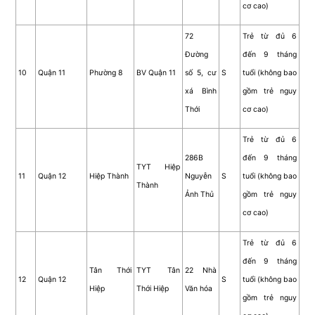
cơ cao)
72
Trẻ từ đủ 6
Đường
đến 9 tháng
10
Quận 11
Phường 8
BV Quận 11
số 5, cư
S
tuổi (không bao
xá Bình
gồm trẻ nguy
Thới
cơ cao)
Trẻ từ đủ 6
286B
đến 9 tháng
TYT Hiệp
11
Quận 12
Hiệp Thành
Nguyễn
S
tuổi (không bao
Thành
Ảnh Thủ
gồm trẻ nguy
cơ cao)
Trẻ từ đủ 6
đến 9 tháng
Tân Thới
TYT Tân
22 Nhà
12
Quận 12
S
tuổi (không bao
Hiệp
Thới Hiệp
Văn hóa
gồm trẻ nguy