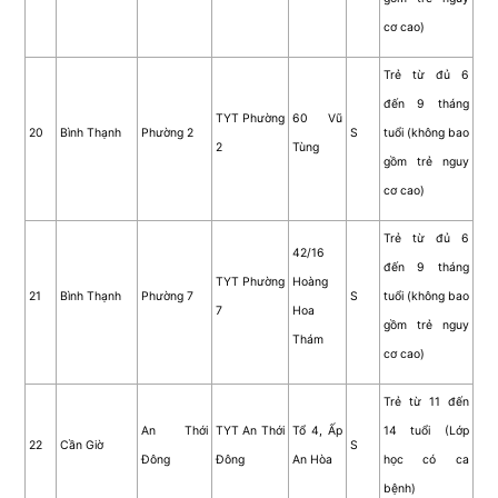
cơ cao)
Trẻ từ đủ 6
đến 9 tháng
TYT Phường
60 Vũ
20
Bình Thạnh
Phường 2
S
tuổi (không bao
2
Tùng
gồm trẻ nguy
cơ cao)
Trẻ từ đủ 6
42/16
đến 9 tháng
TYT Phường
Hoàng
21
Bình Thạnh
Phường 7
S
tuổi (không bao
7
Hoa
gồm trẻ nguy
Thám
cơ cao)
Trẻ từ 11 đến
An Thới
TYT An Thới
Tổ 4, Ấp
14 tuổi (Lớp
22
Cần Giờ
S
Đông
Đông
An Hòa
học có ca
bệnh)