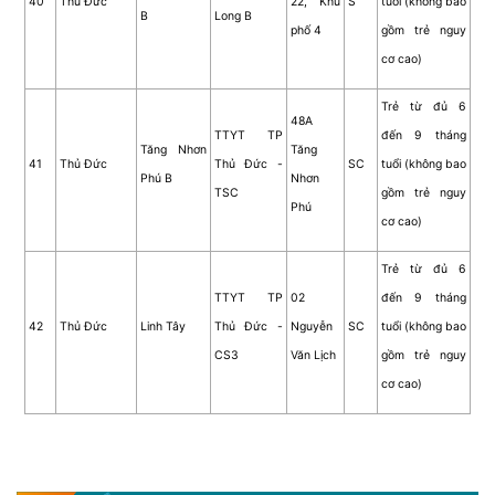
40
Thủ Đức
22, Khu
S
tuổi (không bao
B
Long B
phố 4
gồm trẻ nguy
cơ cao)
Trẻ từ đủ 6
48A
TTYT TP
đến 9 tháng
Tăng Nhơn
Tăng
41
Thủ Đức
Thủ Đức -
SC
tuổi (không bao
Phú B
Nhơn
TSC
gồm trẻ nguy
Phú
cơ cao)
Trẻ từ đủ 6
TTYT TP
02
đến 9 tháng
42
Thủ Đức
Linh Tây
Thủ Đức -
Nguyễn
SC
tuổi (không bao
CS3
Văn Lịch
gồm trẻ nguy
cơ cao)