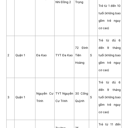
Nhi Đồng 2
Trọng
Trẻ từ 1 đến 10
tuổi (không bao
gồm trẻ nguy
cơ cao)
Trẻ từ đủ 6
72 Đinh
đến 9 tháng
2
Quận 1
Đa Kao
TYT Đa Kao
Tiên
S
tuổi (không bao
Hoàng
gồm trẻ nguy
cơ cao)
Trẻ từ đủ 6
đến 9 tháng
Nguyễn Cư
TYT Nguyễn
30 Cống
3
Quận 1
S
tuổi (không bao
Trinh
Cư Trinh
Quỳnh
gồm trẻ nguy
cơ cao)
Trẻ từ 11 đến