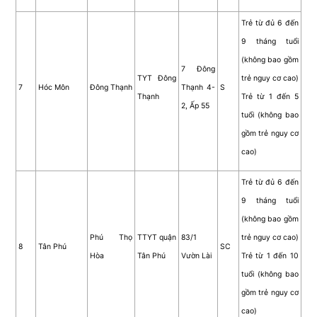
Trẻ từ đủ 6 đến
9 tháng tuổi
(không bao gồm
7 Đông
TYT Đông
trẻ nguy cơ cao)
7
Hóc Môn
Đông Thạnh
Thạnh 4-
S
Thạnh
Trẻ từ 1 đến 5
2, Ấp 55
tuổi (không bao
gồm trẻ nguy cơ
cao)
Trẻ từ đủ 6 đến
9 tháng tuổi
(không bao gồm
Phú Thọ
TTYT quận
83/1
trẻ nguy cơ cao)
8
Tân Phú
SC
Hòa
Tân Phú
Vườn Lài
Trẻ từ 1 đến 10
tuổi (không bao
gồm trẻ nguy cơ
cao)