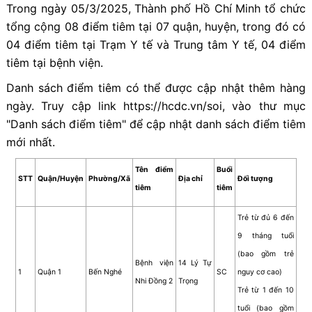
Trong ngày 05/3/2025, Thành phố Hồ Chí Minh tổ chức
tổng cộng 08 điểm tiêm tại 07 quận, huyện, trong đó có
04 điểm tiêm tại Trạm Y tế và Trung tâm Y tế, 04 điểm
tiêm tại bệnh viện.
Danh sách điểm tiêm có thể được cập nhật thêm hàng
ngày. Truy cập link https://hcdc.vn/soi, vào thư mục
"Danh sách điểm tiêm" để cập nhật danh sách điểm tiêm
mới nhất.
Tên điểm
Buổi
STT
Quận/Huyện
Phường/Xã
Địa chỉ
Đối tượng
tiêm
tiêm
Trẻ từ đủ 6 đến
9 tháng tuổi
(bao gồm trẻ
Bệnh viện
14 Lý Tự
1
Quận 1
Bến Nghé
SC
nguy cơ cao)
Nhi Đồng 2
Trọng
Trẻ từ 1 đến 10
tuổi (bao gồm