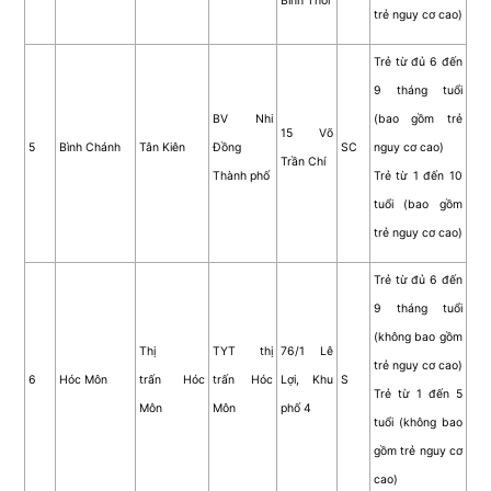
Bình Thới
trẻ nguy cơ cao)
Trẻ từ đủ 6 đến
9 tháng tuổi
BV Nhi
(bao gồm trẻ
15 Võ
5
Bình Chánh
Tân Kiên
Đồng
SC
nguy cơ cao)
Trần Chí
Thành phố
Trẻ từ 1 đến 10
tuổi (bao gồm
trẻ nguy cơ cao)
Trẻ từ đủ 6 đến
9 tháng tuổi
(không bao gồm
Thị
TYT thị
76/1 Lê
trẻ nguy cơ cao)
6
Hóc Môn
trấn Hóc
trấn Hóc
Lợi, Khu
S
Trẻ từ 1 đến 5
Môn
Môn
phố 4
tuổi (không bao
gồm trẻ nguy cơ
cao)