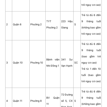
trẻ nguy cơ cao)
Trẻ từ đủ 6 đến
TYT
223 Hậu
9 tháng tuổi
2
Quận 6
Phường 2
S
Phường 2
Giang
(không bao gồm
trẻ nguy cơ cao)
Trẻ từ đủ 6 đến
9 tháng tuổi
(bao gồm trẻ
Bệnh viện
341 Sư
3
Quận 10
Phường 10
SC
nguy cơ cao)
Nhi Đồng 1
Vạn Hạnh
Trẻ từ 1 đến 10
tuổi (bao gồm
trẻ nguy cơ cao)
Trẻ từ đủ 6 đến
72 Đường
BV Quận
9 tháng tuổi
4
Quận 11
Phường 8
số 5, CX
S
11
(không bao gồm