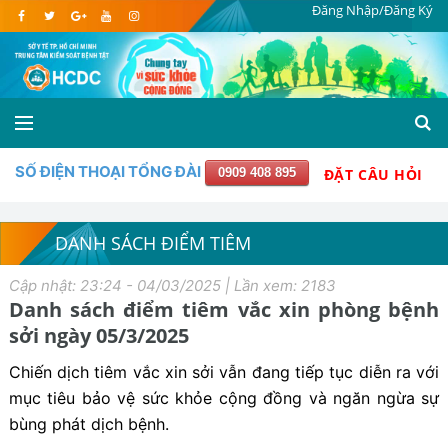
Đăng Nhập/Đăng Ký
SỐ ĐIỆN THOẠI TỔNG ĐÀI
0909 408 895
ĐẶT CÂU HỎI
DANH SÁCH ĐIỂM TIÊM
Cập nhật: 23:24 - 04/03/2025 | Lần xem: 2183
Danh sách điểm tiêm vắc xin phòng bệnh
sởi ngày 05/3/2025
Chiến dịch tiêm vắc xin sởi vẫn đang tiếp tục diễn ra với
mục tiêu bảo vệ sức khỏe cộng đồng và ngăn ngừa sự
bùng phát dịch bệnh.