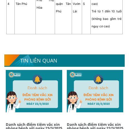
Phú Thọ
4
Tân Phú
quận Tân
Vườn
S
cao)
Hòa
Phú
Lài
Trẻ từ 1 đến 10 tuổi
(không bao gồm trẻ
nguy cơ cao)
TIN LIÊN QUAN
Danh sách điểm tiêm vắc xin
Danh sách điểm tiêm vắc xin
phòng bệnh sởi ngày 23/3/2025
phòng bệnh sởi ngày 22/3/2025