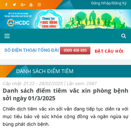
Đăng Nhập/Đăng Ký
SỐ ĐIỆN THOẠI TỔNG ĐÀI
0909 408 895
ĐẶT CÂU HỎI
DANH SÁCH ĐIỂM TIÊM
Cập nhật: 21:22 - 28/02/2025 | Lần xem: 2567
Danh sách điểm tiêm vắc xin phòng bệnh
sởi ngày 01/3/2025
Chiến dịch tiêm vắc xin sởi vẫn đang tiếp tục diễn ra với
mục tiêu bảo vệ sức khỏe cộng đồng và ngăn ngừa sự
bùng phát dịch bệnh.