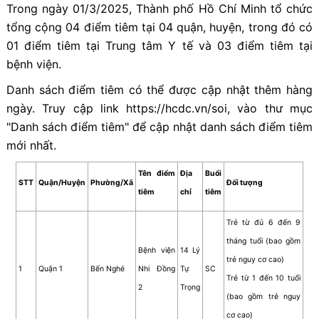
Trong ngày 01/3/2025, Thành phố Hồ Chí Minh tổ chức
tổng cộng 04 điểm tiêm tại 04 quận, huyện, trong đó có
01 điểm tiêm tại Trung tâm Y tế và 03 điểm tiêm tại
bệnh viện.
Danh sách điểm tiêm có thể được cập nhật thêm hàng
ngày. Truy cập link https://hcdc.vn/soi, vào thư mục
"Danh sách điểm tiêm" để cập nhật danh sách điểm tiêm
mới nhất.
Tên điểm
Địa
Buổi
STT
Quận/Huyện
Phường/Xã
Đối tượng
tiêm
chỉ
tiêm
Trẻ từ đủ 6 đến 9
tháng tuổi (bao gồm
Bệnh viện
14 Lý
trẻ nguy cơ cao)
1
Quận 1
Bến Nghé
Nhi Đồng
Tự
SC
Trẻ từ 1 đến 10 tuổi
2
Trọng
(bao gồm trẻ nguy
cơ cao)