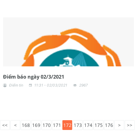
Điểm báo ngày 02/3/2021
Điểm tin
11:31 - 02/03/2021
2967
<<
<
168
169
170
171
172
173
174
175
176
>
>>