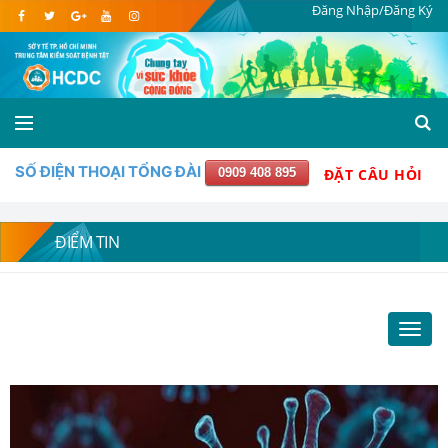
Đăng Nhập/Đăng Ký
SỐ ĐIỆN THOẠI TỔNG ĐÀI
0909 408 895
ĐẶT CÂU HỎI
ĐIỂM TIN
Toggl