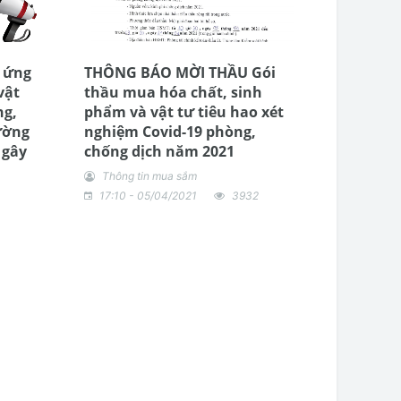
 ứng
THÔNG BÁO MỜI THẦU Gói
vật
thầu mua hóa chất, sinh
ng,
phẩm và vật tư tiêu hao xét
ường
nghiệm Covid-19 phòng,
 gây
chống dịch năm 2021
Thông tin mua sắm
17:10 - 05/04/2021
3932