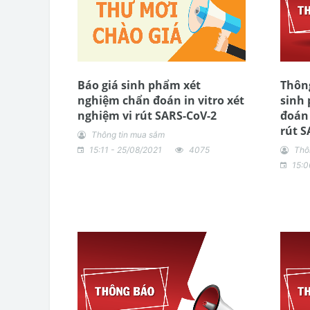
Báo giá sinh phẩm xét
Thôn
nghiệm chẩn đoán in vitro xét
sinh
nghiệm vi rút SARS-CoV-2
đoán 
rút S
Thông tin mua sắm
15:11 - 25/08/2021
4075
Thô
15:0