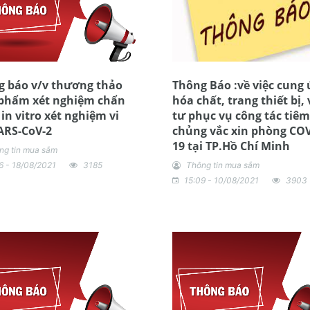
g báo v/v thương thảo
Thông Báo :về việc cung
 phẩm xét nghiệm chẩn
hóa chất, trang thiết bị, 
in vitro xét nghiệm vi
tư phục vụ công tác tiêm
ARS-CoV-2
chủng vắc xin phòng COV
19 tại TP.Hồ Chí Minh
ng tin mua sắm
6 - 18/08/2021
3185
Thông tin mua sắm
15:09 - 10/08/2021
3903