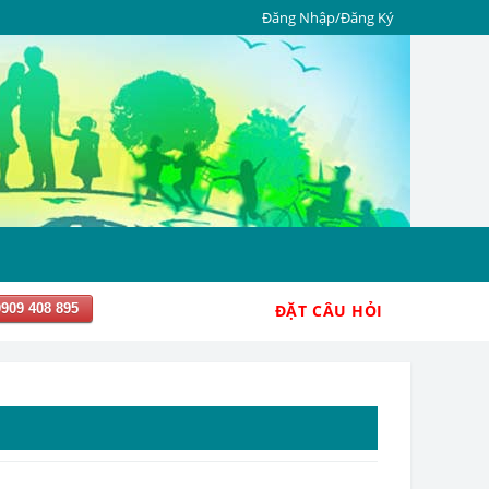
Đăng Nhập/Đăng Ký
0909 408 895
ĐẶT CÂU HỎI