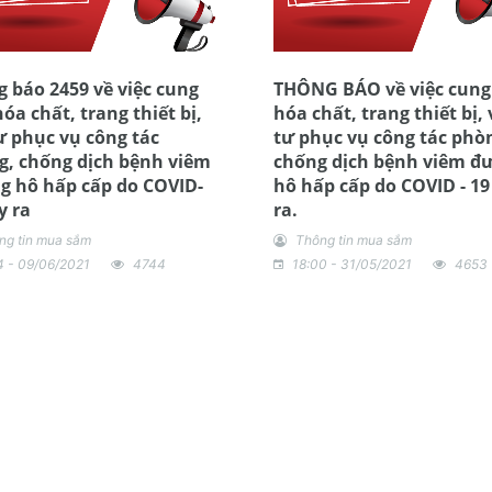
 báo 2459 về việc cung
THÔNG BÁO về việc cung
óa chất, trang thiết bị,
hóa chất, trang thiết bị, 
ư phục vụ công tác
tư phục vụ công tác phò
g, chống dịch bệnh viêm
chống dịch bệnh viêm đ
g hô hấp cấp do COVID-
hô hấp cấp do COVID - 19
y ra
ra.
ng tin mua sắm
Thông tin mua sắm
4 - 09/06/2021
4744
18:00 - 31/05/2021
4653