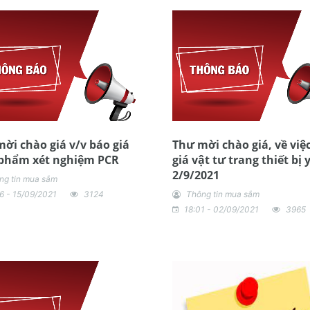
ời chào giá v/v báo giá
Thư mời chào giá, về việ
 phẩm xét nghiệm PCR
giá vật tư trang thiết bị y
2/9/2021
ng tin mua sắm
6 - 15/09/2021
3124
Thông tin mua sắm
18:01 - 02/09/2021
3965