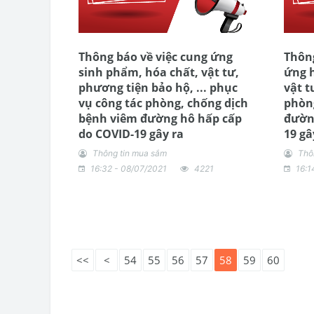
Thông báo về việc cung ứng
Thông
sinh phẩm, hóa chất, vật tư,
ứng h
phương tiện bảo hộ, ... phục
vật t
vụ công tác phòng, chống dịch
phòn
bệnh viêm đường hô hấp cấp
đườn
do COVID-19 gây ra
19 gâ
Thông tin mua sắm
Thô
16:32 - 08/07/2021
4221
16:1
<<
<
54
55
56
57
58
59
60