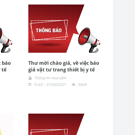
c báo
Thư mời chào giá, về việc báo
 tế
giá vật tư trang thiết bị y tế
Thông tin mua sắm
15:45 - 01/09/2021
3649