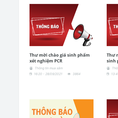
Thư mời chào giá sinh phẩm
Thư m
xét nghiệm PCR
sinh
Thông tin mua sắm
Thô
16:20 - 28/09/2021
3864
13:4