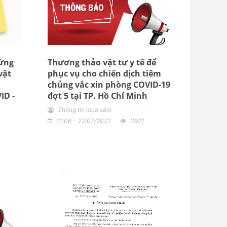
 ứng
Thương thảo vật tư y tế để
vật
phục vụ cho chiến dịch tiêm
chủng vắc xin phòng COVID-19
ID -
đợt 5 tại TP. Hồ Chí Minh
Thông tin mua sắm
11:06 - 22/07/2021
3921