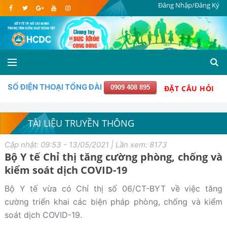
Đăng Nhập/Đăng Ký
SỐ ĐIỆN THOẠI TỔNG ĐÀI
0909 408 895
ĐẶT CÂU HỎI
TÀI LIỆU TRUYỀN THÔNG
Cập nhật: 09:53 - 13/05/2021 | Lần xem: 8173
Bộ Y tế Chỉ thị tăng cường phòng, chống và
kiểm soát dịch COVID-19
Bộ Y tế vừa có Chỉ thị số 06/CT-BYT về việc tăng
cường triển khai các biện pháp phòng, chống và kiểm
soát dịch COVID-19.