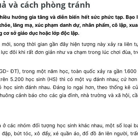
uả và cách phòng tránh
hiều hướng gia tăng và diễn biến hết sức phức tạp.
Bạo l
khỏe, lăng mạ, xúc phạm danh dự, nhân phẩm, cô lập, xua 
g cơ sở giáo dục hoặc lớp độc lập.
 mới, song thời gian gần đây hiện tượng này xảy ra liên t
 lực đôi khi rất đơn giản như va chạm trong lúc chơi đùa, 
GD- ĐT), trong một năm học, toàn quốc xảy ra gần 1.600 
rên 5.200 học sinh (HS) thì có một vụ đánh nhau; cứ hơn 
ó học sinh đánh nhau. Đáng lo ngại hơn, theo thống kê 
 chuông cảnh báo cho các gia đình, nhà trường và xã hội, 
a ở các nhóm đối tượng học sinh khác nhau, một số loại b
 đập, bứt tóc, xô đẩy, xé quần áo, đổ đồ ăn lên người, trấ