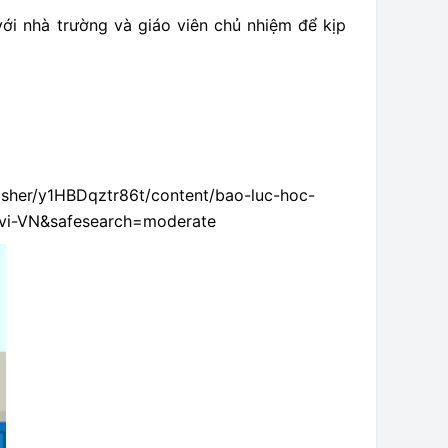
ới nhà trường và giáo viên chủ nhiệm để kịp
isher/y1HBDqztr86t/content/bao-luc-hoc-
=vi-VN&safesearch=moderate