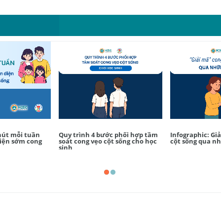
phút mỗi tuần
Quy trình 4 bước phối hợp tầm
Infographic: Gi
hiện sớm cong
soát cong vẹo cột sống cho học
cột sống qua n
sinh