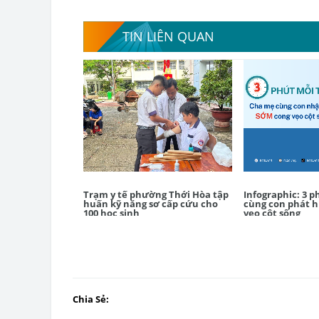
TIN LIÊN QUAN
Trạm y tế phường Thới Hòa tập
Infographic: 3 
huấn kỹ năng sơ cấp cứu cho
cùng con phát 
100 học sinh
vẹo cột sống
Chia Sẻ: