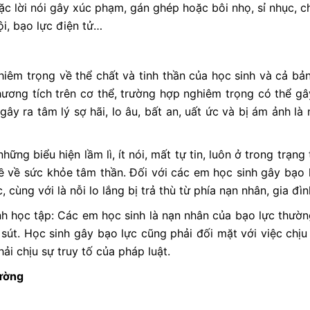
oặc lời nói gây xúc phạm, gán ghép hoặc bôi nhọ, sỉ nhục, 
ội, bạo lực điện tử…
êm trọng về thể chất và tinh thần của học sinh và cả bản 
ương tích trên cơ thể, trường hợp nghiêm trọng có thể gây 
h, gây ra tâm lý sợ hãi, lo âu, bất an, uất ức và bị ám ảnh 
 biểu hiện lầm lì, ít nói, mất tự tin, luôn ở trong trạng t
ề về sức khỏe tâm thần. Đối với các em học sinh gây bạo 
 cùng với là nỗi lo lắng bị trả thù từ phía nạn nhân, gia đì
nh học tập: Các em học sinh là nạn nhân của bạo lực thườ
 sút. Học sinh gây bạo lực cũng phải đối mặt với việc chịu
ải chịu sự truy tố của pháp luật.
ường