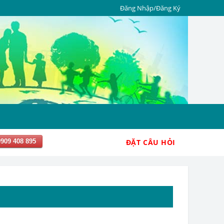
Đăng Nhập/Đăng Ký
0909 408 895
ĐẶT CÂU HỎI