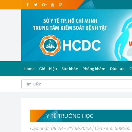
Home
Giới thiệu
Sức khỏe
Phòng khám
Đào tạo
C
Y TẾ TRƯỜNG HỌC
Cập nhật: 08:28 - 21/08/2023 | Lần xem: 509265