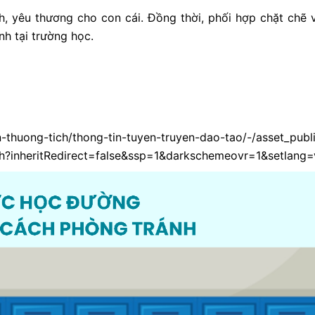
, yêu thương cho con cái. Đồng thời, phối hợp chặt chẽ v
nh tại trường học.
-thuong-tich/thong-tin-tuyen-truyen-dao-tao/-/asset_publ
h?inheritRedirect=false&ssp=1&darkschemeovr=1&setlang