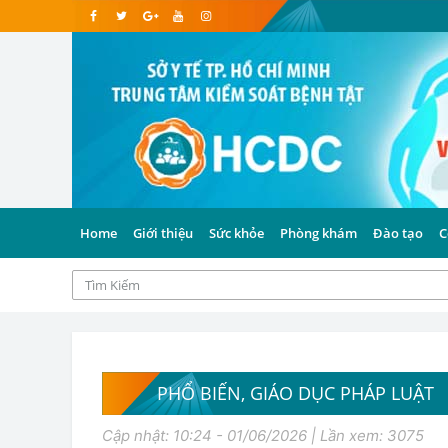
Home
Giới thiệu
Sức khỏe
Phòng khám
Đào tạo
C
PHỔ BIẾN, GIÁO DỤC PHÁP LUẬT
Cập nhật: 10:24 - 01/06/2026 | Lần xem: 3075