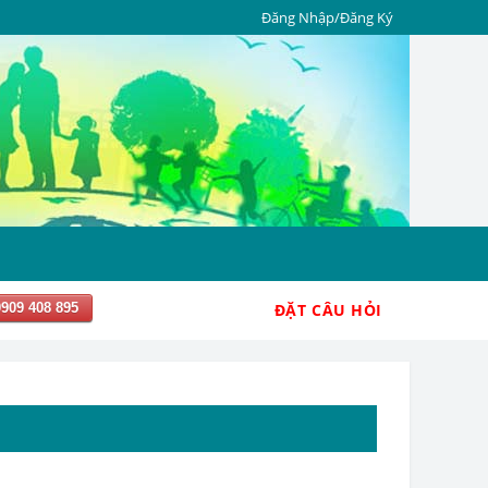
Đăng Nhập/Đăng Ký
0909 408 895
ĐẶT CÂU HỎI