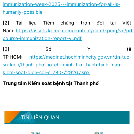
immunization-week-2025---immunization-for-all-is-
humanly-possible
[2] Tài liệu Tiêm chủng trọn đời tại Việt
Nam:
https://assets.kpmg.com/content/dam/kpmg/vn/pdf/
course-immunization-report-vi.pdf
[3] Sở Y tế
TP.HCM:
https://medinet.hochiminhcity.gov.vn/tin-tuc-
su-kien/thanh-pho-ho-chi-minh-tro-thanh-hinh-mau-
kiem-soat-dich-soi-c1780-72926.aspx
Trung tâm Kiểm soát bệnh tật Thành phố
TIN LIÊN QUAN