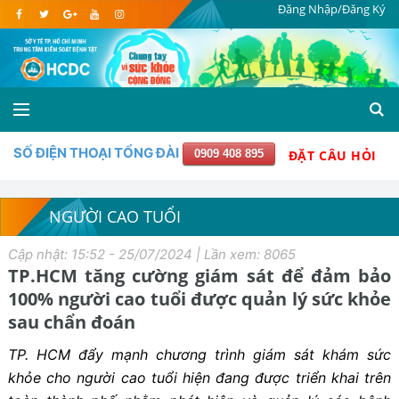
Đăng Nhập/Đăng Ký
SỐ ĐIỆN THOẠI TỔNG ĐÀI
0909 408 895
ĐẶT CÂU HỎI
NGƯỜI CAO TUỔI
Cập nhật: 15:52 - 25/07/2024 | Lần xem: 8065
TP.HCM tăng cường giám sát để đảm bảo
100% người cao tuổi được quản lý sức khỏe
sau chẩn đoán
TP. HCM đẩy mạnh chương trình giám sát khám sức
khỏe cho người cao tuổi hiện đang được triển khai trên