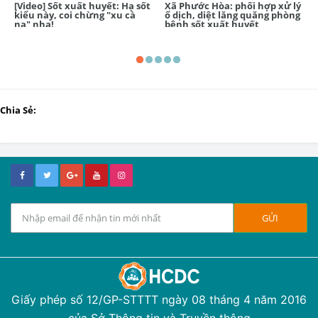
[Video] Sốt xuất huyết: Hạ sốt
Xã Phước Hòa: phối hợp xử lý
kiểu này, coi chừng "xu cà
ổ dịch, diệt lăng quăng phòng
na" nha!
bệnh sốt xuất huyết
Chia Sẻ:
Giấy phép số 12/GP-STTTT ngày 08 tháng 4 năm 2016