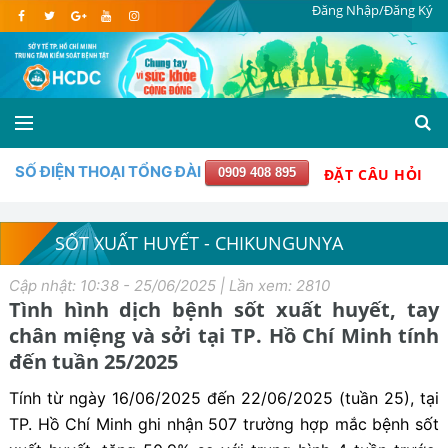
Đăng Nhập/Đăng Ký
SỐ ĐIỆN THOẠI TỔNG ĐÀI
0909 408 895
ĐẶT CÂU HỎI
SỐT XUẤT HUYẾT - CHIKUNGUNYA
Cập nhật: 10:38 - 25/06/2025 | Lần xem: 2810
Tình hình dịch bệnh sốt xuất huyết, tay
chân miệng và sởi tại TP. Hồ Chí Minh tính
đến tuần 25/2025
Tính từ ngày 16/06/2025 đến 22/06/2025 (tuần 25), tại
TP. Hồ Chí Minh ghi nhận 507 trường hợp mắc bệnh sốt