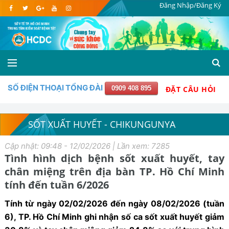
Đăng Nhập/Đăng Ký
SỐ ĐIỆN THOẠI TỔNG ĐÀI
0909 408 895
ĐẶT CÂU HỎI
SỐT XUẤT HUYẾT - CHIKUNGUNYA
Cập nhật: 09:48 - 12/02/2026 | Lần xem: 7285
Tình hình dịch bệnh sốt xuất huyết, tay
chân miệng trên địa bàn TP. Hồ Chí Minh
tính đến tuần 6/2026
Tính từ ngày 02/02/2026 đến ngày 08/02/2026 (tuần
6), TP. Hồ Chí Minh ghi nhận số ca sốt xuất huyết giảm