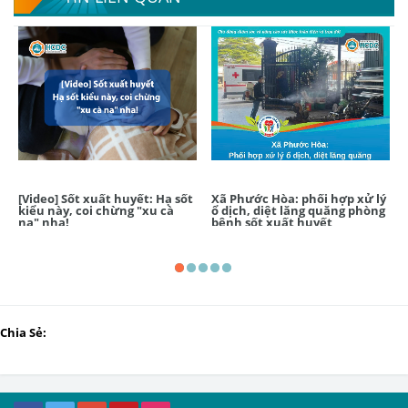
[Video] Sốt xuất huyết: Hạ sốt
Xã Phước Hòa: phối hợp xử lý
kiểu này, coi chừng "xu cà
ổ dịch, diệt lăng quăng phòng
na" nha!
bệnh sốt xuất huyết
Chia Sẻ: