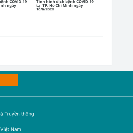
bệnh COVID-19
Tình hình dịch bệnh COVID-19
Tình hình dịch
Minh ngày
tại TP. Hồ Chí Minh ngày
tại TP. Hồ Chí 
10/6/2023
9/6/2023
à Truyền thông
 Việt Nam