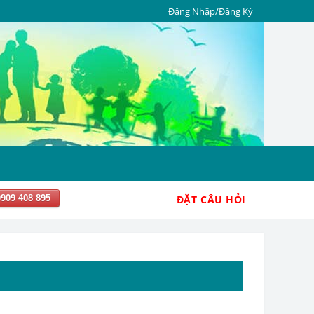
Đăng Nhập/Đăng Ký
0909 408 895
ĐẶT CÂU HỎI