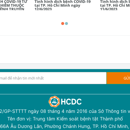
H COVID-19 TỪ
Tình hình dịch bệnh COVID-19
Tình hình dịch 
NHIỄM THUỘC
tại TP. Hồ Chí Minh ngày
tại TP. Hồ Chí 
BỆNH TRUYỀN
12/6/2023
11/6/2023
NHÓM B
12/GP-STTTT ngày 08 tháng 4 năm 2016 của Sở Thông tin v
Tên đơn vị: Trung tâm Kiểm soát bệnh tật Thành phố
 366A Âu Dương Lân, Phường Chánh Hưng, TP. Hồ Chí Minh,