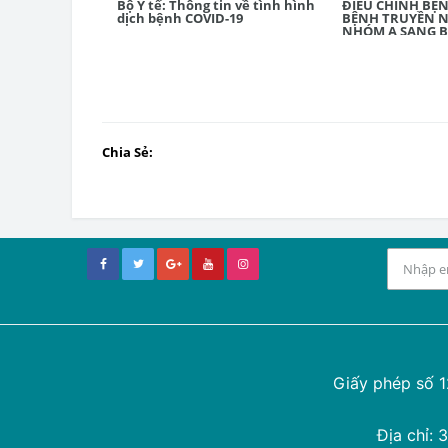
Bộ Y tế: Thông tin về tình hình
ĐIỀU CHỈNH BỆN
dịch bệnh COVID-19
BỆNH TRUYỀN 
NHÓM A SANG 
NHIỄM THUỘC 
Chia Sẻ:
Giấy phép số 
Địa chỉ: