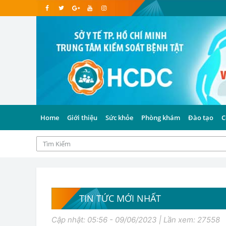
Home
Giới thiệu
Sức khỏe
Phòng khám
Đào tạo
C
TIN TỨC MỚI NHẤT
Cập nhật: 05:56 - 09/06/2023 | Lần xem: 27558