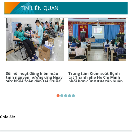
TIN LIÊN QUAN
Sôi nổi hoạt động hiến máu
Trung tâm Kiểm soát Bệnh
tình nguyện hưởng ứng Ngày
tật Thành phố Hồ Chí Minh
Sức khỏe toàn dân tại Trung
phối hợp cùng IOM tập huấn
tâm Kiểm soát bệnh tật
chuyên đề phòng chống lạm
Thành phố Hồ Chí Minh
dụng và quấy rối tình dục tại
nơi làm việc
Chia Sẻ: