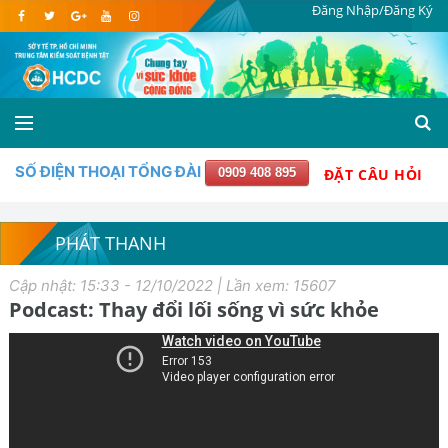
Đăng Nhập/Đăng Ký
SỐ ĐIỆN THOẠI TỔNG ĐÀI
0909 408 895
ĐẶT CÂU HỎI
PHÁT THANH
Cập nhật: 15:33 - 12/10/2022 | Lần xem: 15607
Podcast: Thay đổi lối sống vì sức khỏe