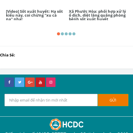
[Video] Sốt xuất huyết: Hạ sốt
Xã Phước Hòa: phối hợp xử lý
kiểu này, coi chừng "xu cà
ổ dịch, diệt lăng quăng phòng
na" nha!
bệnh sốt xuất huyết
Chia Sẻ: