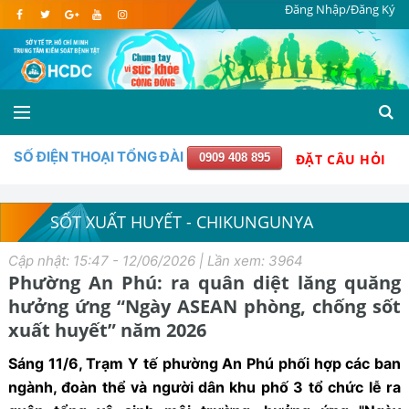
Đăng Nhập/Đăng Ký
SỐ ĐIỆN THOẠI TỔNG ĐÀI
0909 408 895
ĐẶT CÂU HỎI
SỐT XUẤT HUYẾT - CHIKUNGUNYA
Cập nhật: 15:47 - 12/06/2026 | Lần xem: 3964
Phường An Phú: ra quân diệt lăng quăng
hưởng ứng “Ngày ASEAN phòng, chống sốt
xuất huyết” năm 2026
Sáng 11/6, Trạm Y tế phường An Phú phối hợp các ban
ngành, đoàn thể và người dân khu phố 3 tổ chức lễ ra