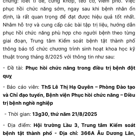
chứng: loét tì đè, cứng khớp, teo cơ, viêm phổ. Việc
phục hồi chức năng sớm, ngay sau khi bệnh nhân ổn
định, là rất quan trọng để đạt được hiệu quả tốt nhất.
Nhằm hỗ trợ và cung cấp các bài tập trị liệu, hướng dẫn
phục hồi chức năng phù hợp cho người bệnh theo từng
giai đoạn, Trung tâm Kiểm soát bệnh tật thành phố
thông báo tổ chức chương trình sinh hoạt khoa học kỹ
thuật trong tháng 8/2025 với thông tin như sau:
- Đề tài:
Phục hồi chức năng trong điều trị bệnh đột
quỵ
- Báo cáo viên:
ThS Lê Thị Hạ Quyên
– Phòng Đào tạo
và Chỉ đạo tuyến, Bệnh viện Phục hồi chức năng – Điều
trị bệnh nghề nghiệp
- Thời gian:
13g30, thứ năm 21/8/2025
- Địa điểm:
Hội trường Lầu 3, Trung tâm Kiểm soát
bệnh tật thành phố - Địa chỉ: 366A Âu Dương Lân,