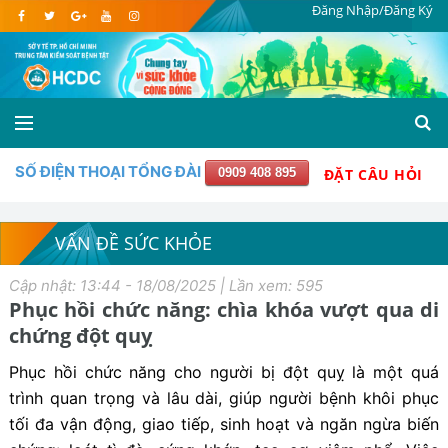
Đăng Nhập/Đăng Ký
SỐ ĐIỆN THOẠI TỔNG ĐÀI
0909 408 895
ĐẶT CÂU HỎI
VẤN ĐỀ SỨC KHỎE
Cập nhật: 13:44 - 18/08/2025 | Lần xem: 595
Phục hồi chức năng: chìa khóa vượt qua di
chứng đột quỵ
Phục hồi chức năng cho người bị đột quỵ là một quá
trình quan trọng và lâu dài, giúp người bệnh khôi phục
tối đa vận động, giao tiếp, sinh hoạt và ngăn ngừa biến